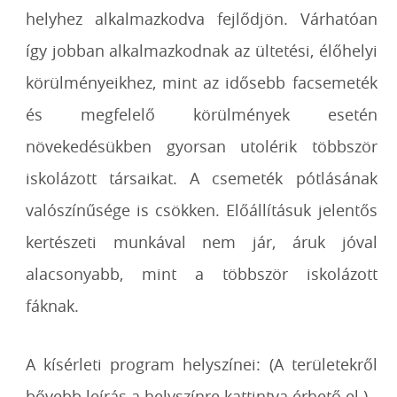
helyhez alkalmazkodva fejlődjön. Várhatóan
így jobban alkalmazkodnak az ültetési, élőhelyi
körülményeikhez, mint az idősebb facsemeték
és megfelelő körülmények esetén
növekedésükben gyorsan utolérik többször
iskolázott társaikat. A csemeték pótlásának
valószínűsége is csökken. Előállításuk jelentős
kertészeti munkával nem jár, áruk jóval
alacsonyabb, mint a többször iskolázott
fáknak.
A kísérleti program helyszínei:
(A területekről
bővebb leírás a helyszínre kattintva érhető el.)