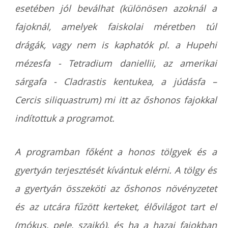
esetében jól beválhat (különösen azoknál a
fajoknál, amelyek faiskolai méretben túl
drágák, vagy nem is kaphatók pl. a Hupehi
mézesfa - Tetradium daniellii, az amerikai
sárgafa - Cladrastis kentukea, a júdásfa –
Cercis siliquastrum) mi itt az őshonos fajokkal
indítottuk a programot.
A programban főként a honos tölgyek és a
gyertyán terjesztését kívántuk elérni. A tölgy és
a gyertyán összeköti az őshonos növényzetet
és az utcára fűzött kerteket, élővilágot tart el
(mókus, pele, szajkó), és ha a hazai fajokban