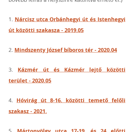
1.
Nárcisz utca Orbánhegyi út és Istenhegyi
út közötti szakasza - 2019.05
2.
Mindszenty József bíboros tér - 2020.04
3.
Kázmér út és Kázmér lejtő közötti
terület - 2020.05
4.
Hóvirág út 8-16. közötti temető felőli
szakasz - 2021.
5.
Mártonvölgy utca 17-19. és 24 előtti