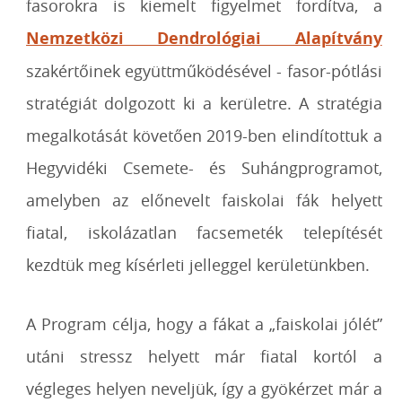
fasorokra is kiemelt figyelmet fordítva, a
Nemzetközi Dendrológiai Alapítvány
szakértőinek együttműködésével - fasor-pótlási
stratégiát dolgozott ki a kerületre. A stratégia
megalkotását követően 2019-ben elindítottuk a
Hegyvidéki Csemete- és Suhángprogramot,
amelyben az előnevelt faiskolai fák helyett
fiatal, iskolázatlan facsemeték telepítését
kezdtük meg kísérleti jelleggel kerületünkben.
A Program célja, hogy a fákat a „faiskolai jólét”
utáni stressz helyett már fiatal kortól a
végleges helyen neveljük, így a gyökérzet már a