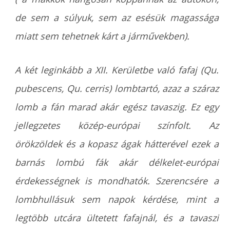
de sem a súlyuk, sem az esésük magassága
miatt sem tehetnek kárt a járművekben).
A két leginkább a XII. Kerületbe való fafaj (Qu.
pubescens, Qu. cerris) lombtartó, azaz a száraz
lomb a fán marad akár egész tavaszig. Ez egy
jellegzetes közép-európai színfolt. Az
örökzöldek és a kopasz ágak hátterével ezek a
barnás lombú fák akár délkelet-európai
érdekességnek is mondhatók. Szerencsére a
lombhullásuk sem napok kérdése, mint a
legtöbb utcára ültetett fafajnál, és a tavaszi