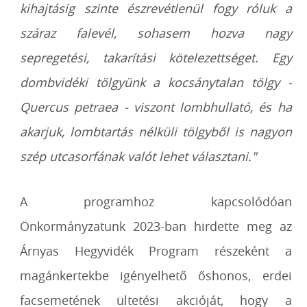
kihajtásig szinte észrevétlenül fogy róluk a
száraz falevél, sohasem hozva nagy
sepregetési, takarítási kötelezettséget. Egy
dombvidéki tölgyünk a kocsánytalan tölgy -
Quercus petraea - viszont lombhullató, és ha
akarjuk, lombtartás nélküli tölgyből is nagyon
szép utcasorfának valót lehet választani."
A programhoz kapcsolódóan
Önkormányzatunk 2023-ban hirdette meg az
Árnyas Hegyvidék Program részeként a
magánkertekbe igényelhető őshonos, erdei
facsemetének ültetési akcióját, hogy a