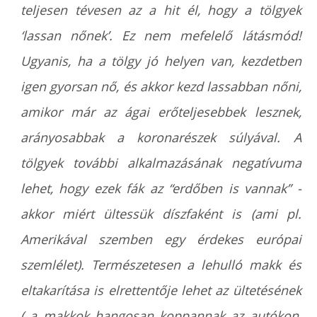
teljesen tévesen az a hit él, hogy a tölgyek
‘lassan nőnek’. Ez nem mefelelő látásmód!
Ugyanis, ha a tölgy jó helyen van, kezdetben
igen gyorsan nő, és akkor kezd lassabban nőni,
amikor már az ágai erőteljesebbek lesznek,
arányosabbak a koronarészek súlyával. A
tölgyek további alkalmazásának negatívuma
lehet, hogy ezek fák az “erdőben is vannak” -
akkor miért ültessük díszfaként is (ami pl.
Amerikával szemben egy érdekes európai
szemlélet). Természetesen a lehulló makk és
eltakarítása is elrettentője lehet az ültetésének
( a makkok hangosan koppannak az autókon,