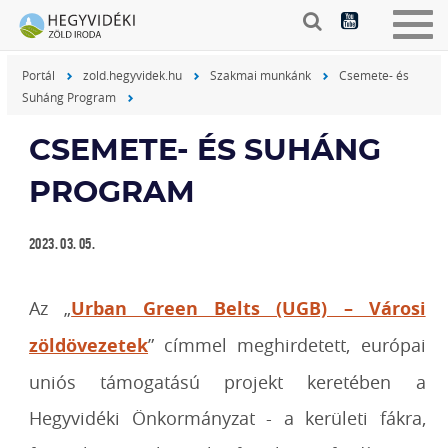
Togg
navig
Portál
zold.hegyvidek.hu
Szakmai munkánk
Csemete- és
Suháng Program
CSEMETE- ÉS SUHÁNG
PROGRAM
2023. 03. 05.
Az „
Urban Green Belts (UGB) – Városi
zöldövezetek
” címmel meghirdetett, európai
uniós támogatású projekt keretében a
Hegyvidéki Önkormányzat - a kerületi fákra,