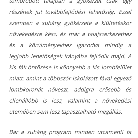
tömörödött talajban a gyökérzet csak egy
részének jut továbbfejlődési lehetőség. Ezzel
szemben a suháng gyökérzete a kiültetéskor
növekedésre kész, és már a talajszerkezethez
és a körülményekhez igazodva mindig a
legjobb lehetőségek irányába fejlődik majd. A
kis fák öntözése is könnyebb a kis lombfelület
miatt; amint a többször iskolázott fával egyező
lombkoronát növeszt, addigra erősebb és
ellenállóbb is lesz, valamint a növekedési
ütemében sem lesz tapasztalható megállás.
Bár a suháng program minden utcamenti fa