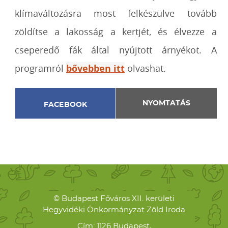
klímaváltozásra most felkészülve tovább
zöldítse a lakosság a kertjét, és élvezze a
cseperedő fák által nyújtott árnyékot.
A
programról
bővebben itt
olvashat.
NYOMTATÁS
FACEBOOK
© Budapest Főváros XII. kerületi
Hegyvidéki Önkormányzat Zöld Iroda
Cím: 1126 Budapest,