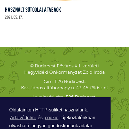
HASZNÁLT SÜTŐOLAJ ÁTVEVŐK
2021. 05. 17.
© Budapest Főváros XII. kerületi
Hegyvidéki Önkormányzat Zöld Iroda
Cím: 1126 Budapest,
Kiss János altábornagy u. 43-45. földszint
Levelezési cím: 1126 Budapest,
Böszörményi út 23-25.
Oldalainkon HTTP-sütiket használunk.
Telefon:
Adatvédelmi
és
cookie
tájékoztatónkban
+36 70 938 8474
olvasható, hogyan gondoskodunk adatai
ZOLDPONT@HEGYVIDEK.HU