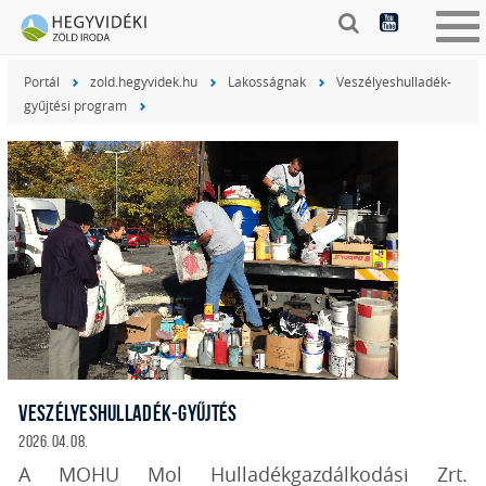
Tog
nav
Portál
zold.hegyvidek.hu
Lakosságnak
Veszélyeshulladék-
gyűjtési program
VESZÉLYESHULLADÉK-GYŰJTÉS
2026. 04. 08.
A MOHU Mol Hulladékgazdálkodási Zrt.