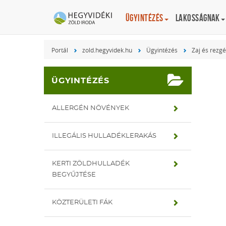
Ügyintézés
Lakosságnak
Portál
zold.hegyvidek.hu
Ügyintézés
Zaj és rezg
ÜGYINTÉZÉS
ALLERGÉN NÖVÉNYEK
ILLEGÁLIS HULLADÉKLERAKÁS
KERTI ZÖLDHULLADÉK
BEGYŰJTÉSE
KÖZTERÜLETI FÁK