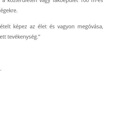
ik a közterületen vagy lakóépület 100 m-es
ségekre.
ivételt képez az élet és vagyon megóvása,
ett tevékenység.”
.