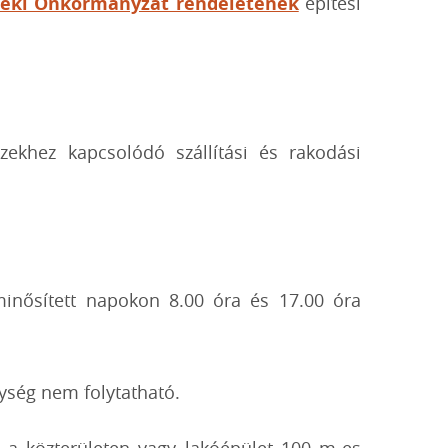
vidéki Önkormányzat rendeletének
építési
ezekhez kapcsolódó szállítási és rakodási
inősített napokon 8.00 óra és 17.00 óra
ység nem folytatható.