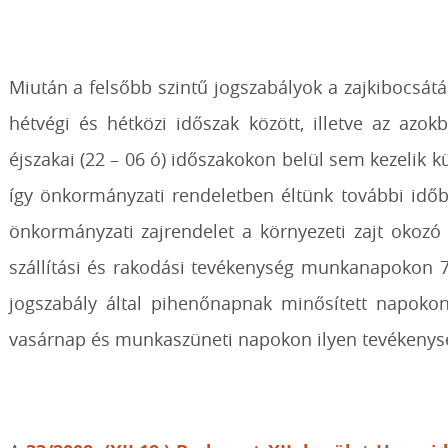
Miután a felsőbb szintű jogszabályok a zajkibocsá
hétvégi és hétközi időszak között, illetve az azo
éjszakai (22 – 06 ó) időszakokon belül sem kezelik kü
így önkormányzati rendeletben éltünk további időbe
önkormányzati zajrendelet a környezeti zajt okozó
szállítási és rakodási tevékenység munkanapokon 7
jogszabály által pihenőnapnak minősített napokon
vasárnap és munkaszüneti napokon ilyen tevékenysé