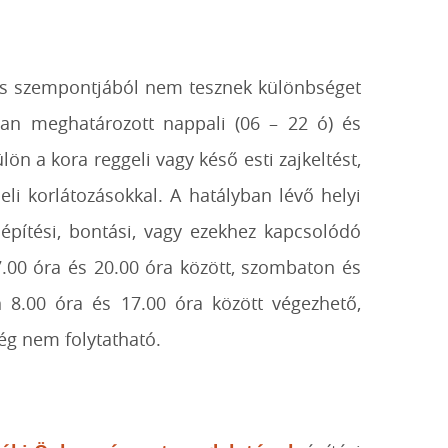
tás szempontjából nem tesznek különbséget
kban meghatározott nappali (06 – 22 ó) és
lön a kora reggeli vagy késő esti zajkeltést,
li korlátozásokkal. A hatályban lévő helyi
 építési, bontási, vagy ezekhez kapcsolódó
.00 óra és 20.00 óra között, szombaton és
 8.00 óra és 17.00 óra között végezhető,
g nem folytatható.