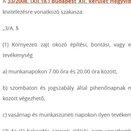
A
33/2008. (XII.18.) Budapest XII. kerület Hegy
kivitelezésre vonatkozó szakasza:
„3/A. §
(1) Környezeti zajt okozó építési, bontási, vagy 
tevékenység
a) munkanapokon 7.00 óra és 20.00 óra között,
b) szombaton és jogszabály által pihenőnapnak m
között végezhető,
c) vasárnap és munkaszüneti napokon ilyen tevéken