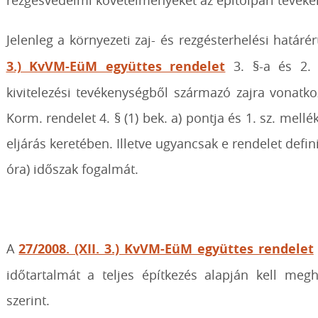
rezgésvédelmi követelményeket az építőipari tevékeny
Jelenleg a környezeti zaj- és rezgésterhelési határ
3.) KvVM-EüM együttes rendelet
3. §-a és 2. 
kivitelezési tevékenységből származó zajra vonatk
Korm. rendelet 4. § (1) bek. a) pontja és 1. sz. mellé
eljárás keretében. Illetve ugyancsak e rendelet defini
óra) időszak fogalmát.
A
27/2008. (XII. 3.) KvVM-EüM együttes rendelet
időtartalmát a teljes építkezés alapján kell me
szerint.