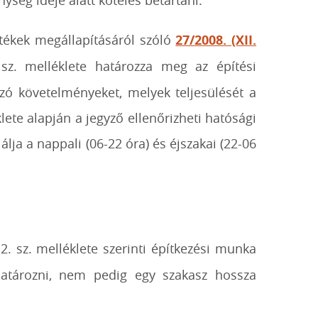
ség ideje alatt köteles betartani.
értékek megállapításáról szóló
27/2008. (XII.
sz. melléklete határozza meg az építési
ozó követelményeket, melyek teljesülését a
klete alapján a jegyző ellenőrizheti hatósági
álja a nappali (06-22 óra) és éjszakai (22-06
2. sz. melléklete szerinti építkezési munka
ghatározni, nem pedig egy szakasz hossza