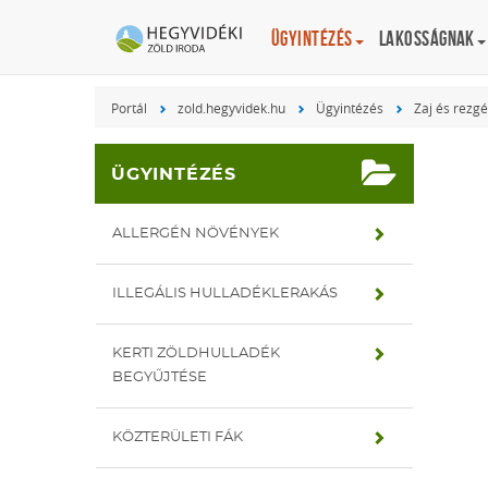
Ügyintézés
Lakosságnak
Portál
zold.hegyvidek.hu
Ügyintézés
Zaj és rezg
ÜGYINTÉZÉS
ALLERGÉN NÖVÉNYEK
ILLEGÁLIS HULLADÉKLERAKÁS
KERTI ZÖLDHULLADÉK
BEGYŰJTÉSE
KÖZTERÜLETI FÁK