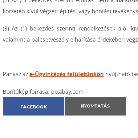
(2) Az (1) bekezdés szerinti előírás nem vonatkoz
körzetén kívül végzett építési vagy bontási tevékeny
(3) Az (1) bekezdés szerinti rendelkezések alól k
valamint a balesetveszély elhárítása érdekében végz
Panasz az
e-Ügyintézés felületünkön
nyújtható be
Borítókép forrása: pixabay.com
NYOMTATÁS
FACEBOOK