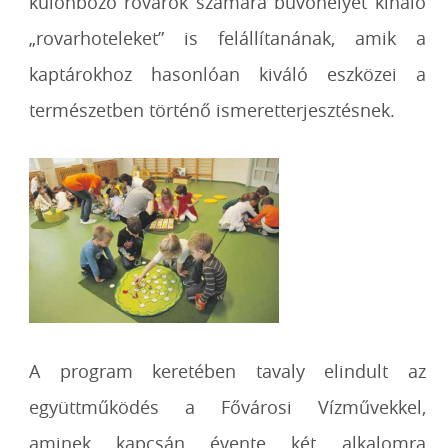
különböző rovarok számára búvóhelyet kínáló
„rovarhoteleket” is felállítanának, amik a
kaptárokhoz hasonlóan kiváló eszközei a
természetben történő ismeretterjesztésnek.
A program keretében tavaly elindult az
együttműködés a Fővárosi Vízművekkel,
aminek kapcsán évente két alkalomra