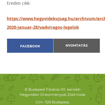
Eredeti cikk:
https://www.hegyvidekujsag.hu/archivum/arc
2020-januar-28/vadviragos-legelok
NYOMTATÁS
FACEBOOK
© Budapest Főváros XII. kerületi
Hegyvidéki Önkormányzat Zöld Iroda
Cím: 1126 Budapest,