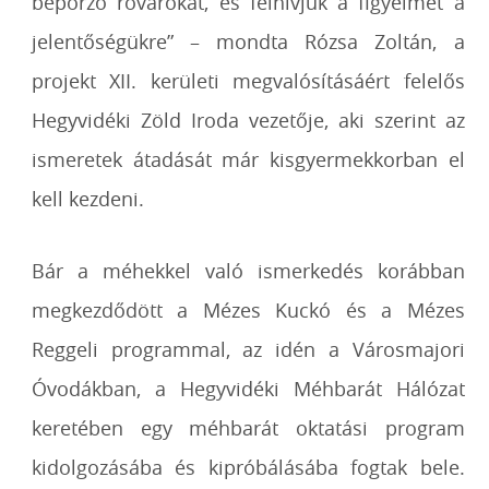
beporzó rovarokat, és felhívjuk a figyelmet a
jelentőségükre” – mondta Rózsa Zoltán, a
projekt XII. kerületi megvalósításáért felelős
Hegyvidéki Zöld Iroda vezetője, aki szerint az
ismeretek átadását már kisgyermekkorban el
kell kezdeni.
Bár a méhekkel való ismerkedés korábban
megkezdődött a Mézes Kuckó és a Mézes
Reggeli programmal, az idén a Városmajori
Óvodákban, a Hegyvidéki Méhbarát Hálózat
keretében egy méhbarát oktatási program
kidolgozásába és kipróbálásába fogtak bele.