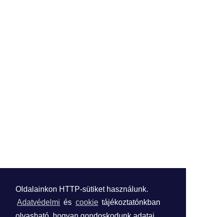
Oldalainkon HTTP-sütiket használunk.
Adatvédelmi
és
cookie
tájékoztatónkban
olvasható, hogyan gondoskodunk adatai