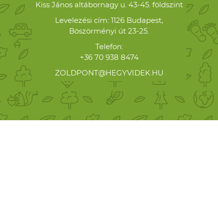
Kiss János altábornagy u. 43-45. földszint
Levelezési cím: 1126 Budapest,
Böszörményi út 23-25.
Telefon:
+36 70 938 8474
ZOLDPONT@HEGYVIDEK.HU