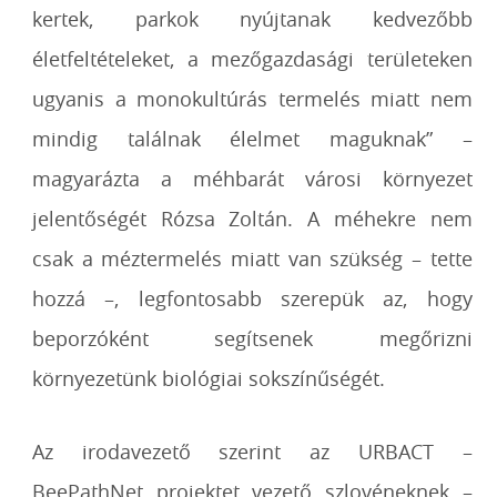
kertek, parkok nyújtanak kedvezőbb
életfeltételeket, a mezőgazdasági területeken
ugyanis a monokultúrás termelés miatt nem
mindig találnak élelmet maguknak” –
magyarázta a méhbarát városi környezet
jelentőségét Rózsa Zoltán. A méhekre nem
csak a méztermelés miatt van szükség – tette
hozzá –, legfontosabb szerepük az, hogy
beporzóként segítsenek megőrizni
környezetünk biológiai sokszínűségét.
Az irodavezető szerint az URBACT –
BeePathNet projektet vezető szlovéneknek –