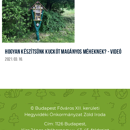
HOGYAN KÉSZÍTSÜNK KUCKÓT MAGÁNYOS MÉHEKNEK? - VIDEÓ
2021. 03. 16.
© Budapest Főváros XII. kerületi
Hegyvidéki Önkormányzat Zöld Iroda
Cím: 1126 Budapest,