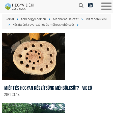
Tog
nav
Portál
zold.hegyvidek.hu
Méhbarát Hálózat
Mit tehetek én?
Készítsünk rovarszállót és méhecskebölcsőt
MIÉRT ÉS HOGYAN KÉSZÍTSÜNK MÉHBÖLCSŐT? - VIDEÓ
2021. 03. 17.