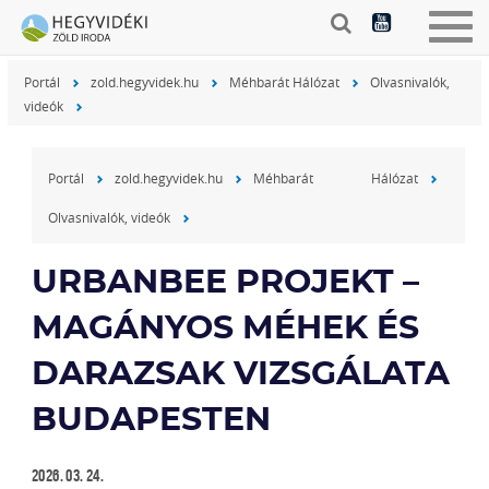
Togg
navig
Portál
zold.hegyvidek.hu
Méhbarát Hálózat
Olvasnivalók,
videók
Portál
zold.hegyvidek.hu
Méhbarát Hálózat
Olvasnivalók, videók
URBANBEE PROJEKT –
MAGÁNYOS MÉHEK ÉS
DARAZSAK VIZSGÁLATA
BUDAPESTEN
2026. 03. 24.