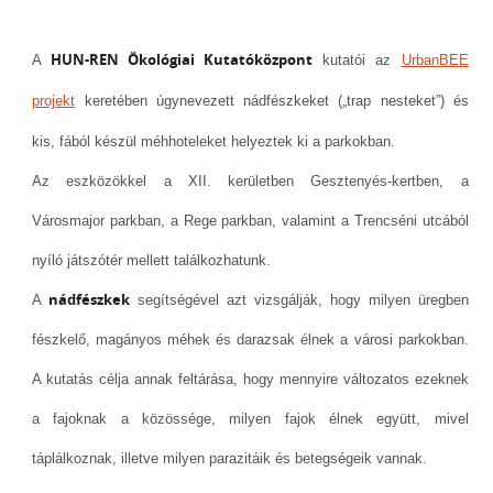
HUN-REN Ökológiai Kutatóközpont
A
kutatói az
UrbanBEE
projekt
keretében úgynevezett nádfészkeket („trap nesteket”) és
kis, fából készül méhhoteleket helyeztek ki a parkokban.
Az eszközökkel a XII. kerületben Gesztenyés-kertben, a
Városmajor parkban, a Rege parkban, valamint a Trencséni utcából
nyíló játszótér mellett találkozhatunk.
nádfészkek
A
segítségével azt vizsgálják, hogy milyen üregben
fészkelő, magányos méhek és darazsak élnek a városi parkokban.
A kutatás célja annak feltárása, hogy mennyire változatos ezeknek
a fajoknak a közössége, milyen fajok élnek együtt, mivel
táplálkoznak, illetve milyen parazitáik és betegségeik vannak.