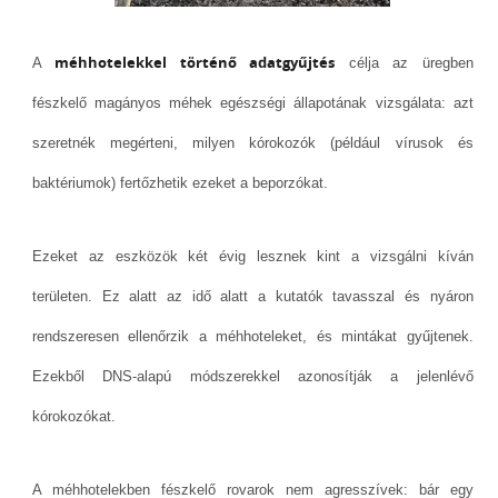
méhhotelekkel történő adatgyűjtés
A
célja az üregben
fészkelő magányos méhek egészségi állapotának vizsgálata: azt
szeretnék megérteni, milyen kórokozók (például vírusok és
baktériumok) fertőzhetik ezeket a beporzókat.
Ezeket az eszközök két évig lesznek kint a vizsgálni kíván
területen. Ez alatt az idő alatt a kutatók tavasszal és nyáron
rendszeresen ellenőrzik a méhhoteleket, és mintákat gyűjtenek.
Ezekből DNS-alapú módszerekkel azonosítják a jelenlévő
kórokozókat.
A méhhotelekben fészkelő rovarok nem agresszívek: bár egy