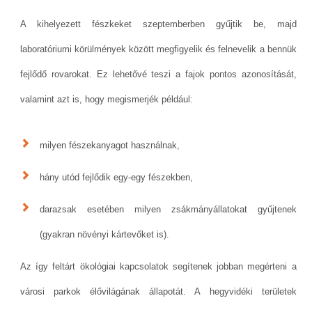
A kihelyezett fészkeket szeptemberben gyűjtik be, majd
laboratóriumi körülmények között megfigyelik és felnevelik a bennük
fejlődő rovarokat. Ez lehetővé teszi a fajok pontos azonosítását,
valamint azt is, hogy megismerjék például:
milyen fészekanyagot használnak,
hány utód fejlődik egy-egy fészekben,
darazsak esetében milyen zsákmányállatokat gyűjtenek
(gyakran növényi kártevőket is).
Az így feltárt ökológiai kapcsolatok segítenek jobban megérteni a
városi parkok élővilágának állapotát. A hegyvidéki területek