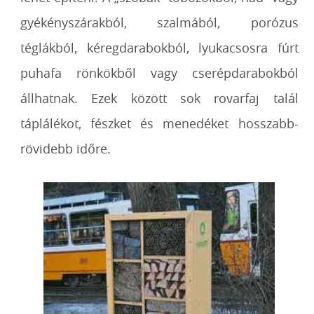
gyékényszárakból, szalmából, porózus
téglákból, kéregdarabokból, lyukacsosra fúrt
puhafa rönkökből vagy cserépdarabokból
állhatnak. Ezek között sok rovarfaj talál
táplálékot, fészket és menedéket hosszabb-
rövidebb időre.