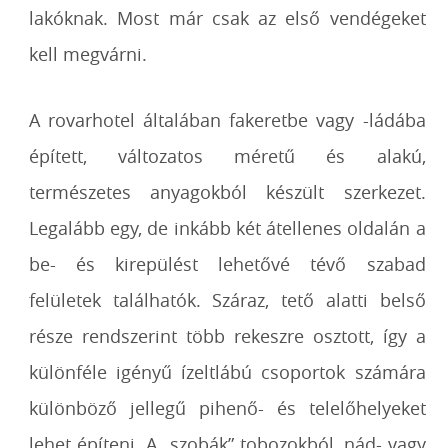
lakóknak. Most már csak az első vendégeket
kell megvárni.
A rovarhotel általában fakeretbe vagy -ládába
épített, változatos méretű és alakú,
természetes anyagokból készült szerkezet.
Legalább egy, de inkább két átellenes oldalán a
be- és kirepülést lehetővé tévő szabad
felületek találhatók. Száraz, tető alatti belső
része rendszerint több rekeszre osztott, így a
különféle igényű ízeltlábú csoportok számára
különböző jellegű pihenő- és telelőhelyeket
lehet építeni. A „szobák” tobozokból, nád- vagy