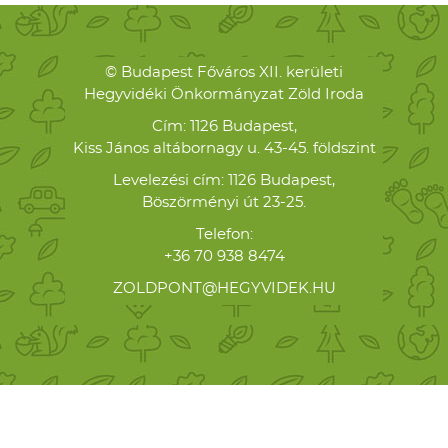
© Budapest Főváros XII. kerületi
Hegyvidéki Önkormányzat Zöld Iroda
Cím: 1126 Budapest,
Kiss János altábornagy u. 43-45. földszint
Levelezési cím: 1126 Budapest,
Böszörményi út 23-25.
Telefon:
+36 70 938 8474
ZOLDPONT@HEGYVIDEK.HU