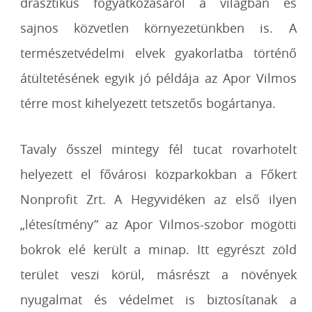
drasztikus fogyatkozásáról a világban és
sajnos közvetlen környezetünkben is. A
természetvédelmi elvek gyakorlatba történő
átültetésének egyik jó példája az Apor Vilmos
térre most kihelyezett tetszetős bogártanya.
Tavaly ősszel mintegy fél tucat rovarhotelt
helyezett el fővárosi közparkokban a Főkert
Nonprofit Zrt. A Hegyvidéken az első ilyen
„létesítmény” az Apor Vilmos-szobor mögötti
bokrok elé került a minap. Itt egyrészt zöld
terület veszi körül, másrészt a növények
nyugalmat és védelmet is biztosítanak a