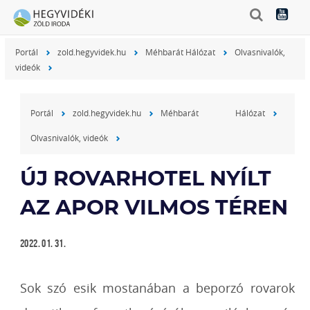
Portál
zold.hegyvidek.hu
Méhbarát Hálózat
Olvasnivalók,
videók
Portál
zold.hegyvidek.hu
Méhbarát Hálózat
Olvasnivalók, videók
ÚJ ROVARHOTEL NYÍLT
AZ APOR VILMOS TÉREN
2022. 01. 31.
Sok szó esik mostanában a beporzó rovarok