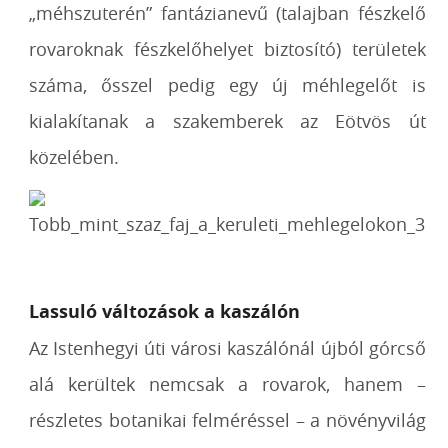
„méhszuterén” fantázianevű (talajban fészkelő
rovaroknak fészkelőhelyet biztosító) területek
száma, ősszel pedig egy új méhlegelőt is
kialakítanak a szakemberek az Eötvös út
közelében.
Lassuló változások a kaszálón
Az Istenhegyi úti városi kaszálónál újból górcső
alá kerültek nemcsak a rovarok, hanem –
részletes botanikai felméréssel – a növényvilág