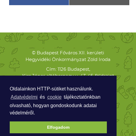
© Budapest Főváros XII. kerületi
Hegyvidéki Önkormányzat Zöld Iroda
Cím: 1126 Budapest,
Kiss János altábornagy u. 43-45. földszint
Levelezési cím: 1126 Budapest,
Oldalainkon HTTP-sütiket használunk.
Böszörményi út 23-25.
Adatvédelmi
és
cookie
tájékoztatónkban
Telefon:
olvasható, hogyan gondoskodunk adatai
+36 70 938 8474
védelméről.
ZOLDPONT@HEGYVIDEK.HU
Elfogadom