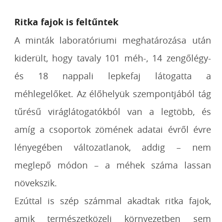
Ritka fajok is feltűntek
A minták laboratóriumi meghatározása után
kiderült, hogy tavaly 101 méh-, 14 zengőlégy-
és 18 nappali lepkefaj látogatta a
méhlegelőket. Az élőhelyük szempontjából tág
tűrésű viráglátogatókból van a legtöbb, és
amíg a csoportok zömének adatai évről évre
lényegében változatlanok, addig – nem
meglepő módon – a méhek száma lassan
növekszik.
Ezúttal is szép számmal akadtak ritka fajok,
amik természetközeli környezetben sem