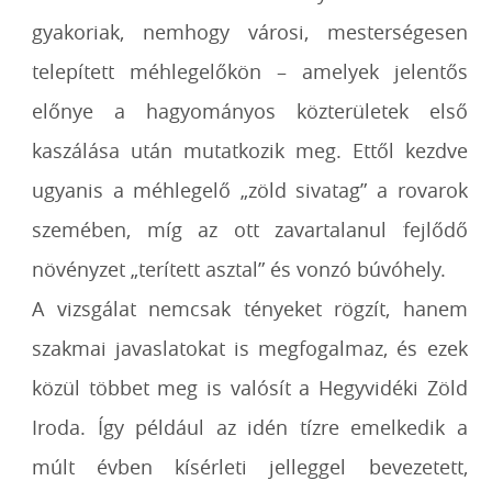
gyakoriak, nemhogy városi, mesterségesen
telepített méhlegelőkön – amelyek jelentős
előnye a hagyományos közterületek első
kaszálása után mutatkozik meg. Ettől kezdve
ugyanis a méhlegelő „zöld sivatag” a rovarok
szemében, míg az ott zavartalanul fejlődő
növényzet „terített asztal” és vonzó búvóhely.
A vizsgálat nemcsak tényeket rögzít, hanem
szakmai javaslatokat is megfogalmaz, és ezek
közül többet meg is valósít a Hegyvidéki Zöld
Iroda. Így például az idén tízre emelkedik a
múlt évben kísérleti jelleggel bevezetett,