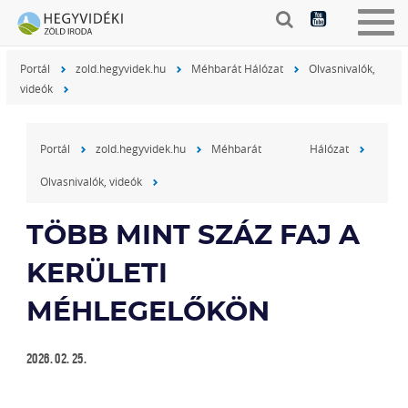
Togg
navig
Portál
zold.hegyvidek.hu
Méhbarát Hálózat
Olvasnivalók,
videók
Portál
zold.hegyvidek.hu
Méhbarát Hálózat
Olvasnivalók, videók
TÖBB MINT SZÁZ FAJ A
KERÜLETI
MÉHLEGELŐKÖN
2026. 02. 25.