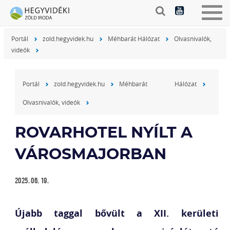
Togg
navig
Portál
zold.hegyvidek.hu
Méhbarát Hálózat
Olvasnivalók,
videók
Portál
zold.hegyvidek.hu
Méhbarát Hálózat
Olvasnivalók, videók
ROVARHOTEL NYÍLT A
VÁROSMAJORBAN
2025. 06. 19.
Újabb taggal bővült a XII. kerületi