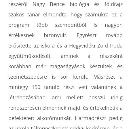
részéről Nagy Bence biológia és földrajz
szakos tanár elmondta, hogy számukra ez a
program több szempontból is nagyon
értékesnek bizonyult. Egyrészt tovább
erősítette az iskola és a Hegyvidéki Zöld Iroda
együttműködését, aminek a részeként
korábban már magaságyások készültek, és
szemétszedésre is sor került. Másrészt a
mintegy 150 tanuló részt vett valaminek a
létrehozásában, ami mellett hosszú ideig
rendszeresen elmennek majd, és értékelhetik a
befektetett alkotómunkát. Harmadrészt pedig
az iskola túlterjeszkedett eddigi kerítésein, és a