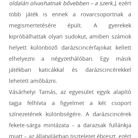
oldalán olvashatnak bővebben – a szerk.)
, ezért
több játék is ennek a rovarcsoportnak a
megismertetésére épült. A gyerekek
kipróbálhattak olyan sudokut, amiben számok
helyett különböző darázscincérfajokat kellett
elhelyezni a négyzethálóban. Egy másik
játékban katicákkal és darázscincérekkel
lehetett amőbázni.
Vásárhelyi Tamás, az egyesület egyik alapító
tagja felhívta a figyelmet a két csoport
színezetének különbségére. A darázscincérek
fekete-sárga mintázata – a darazsak fullánkja
miatt – az állatvilágban tiszteletet ébreszt, ezért