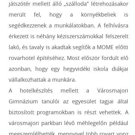
játszótér mellett álló „szálloda” létrehozásakor
merült fel, hogy a környékbeliek is
segédkezzenek a munkálatokban. A felhívásra
érkezett is néhány kéziszerszámokkal felszerelt
lakó, és tavaly is akadtak segítők a MOME előtti
rovarhotel építéséhez. Most először fordult elő
azonban, hogy egy hegyvidéki iskola diákjai
vállalkozhattak a munkára.
A hotelkészítés mellett a Városmajori
Gimnázium tanulói az egyesület tagjai által
biztosított programokban is részt vehettek. A
városmajori parkban lévő méhlegelőn például
megszemlélhették, mennyivel több rovart vonz