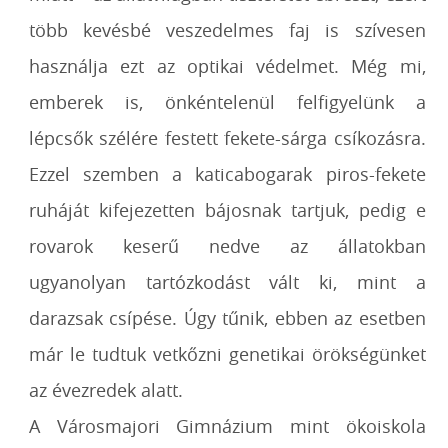
több kevésbé veszedelmes faj is szívesen
használja ezt az optikai védelmet. Még mi,
emberek is, önkéntelenül felfigyelünk a
lépcsők szélére festett fekete-sárga csíkozásra.
Ezzel szemben a katicabogarak piros-fekete
ruháját kifejezetten bájosnak tartjuk, pedig e
rovarok keserű nedve az állatokban
ugyanolyan tartózkodást vált ki, mint a
darazsak csípése. Úgy tűnik, ebben az esetben
már le tudtuk vetkőzni genetikai örökségünket
az évezredek alatt.
A Városmajori Gimnázium mint ökoiskola