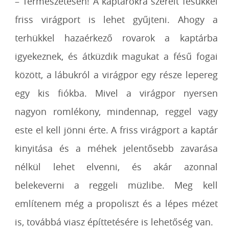
– Természetesen! A kaptárokra szerelt fésűkkel
friss virágport is lehet gyűjteni. Ahogy
a
terhükkel hazaérkező rovarok a kaptárba
igyekeznek, és átküzdik magukat a fésű
fogai
között, a lábukról a virágpor egy része lepereg
egy kis fiókba. Mivel a virágpor
nyersen
nagyon romlékony, mindennap, reggel vagy
este el kell jönni érte. A friss
virágport a kaptár
kinyitása és a méhek jelentősebb zavarása
nélkül lehet elvenni, és
akár azonnal
belekeverni a reggeli müzlibe. Meg kell
említenem még a propoliszt és a
lépes mézet
is, továbbá viasz építtetésére is lehetőség van.