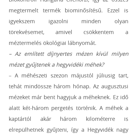
megtermelt termék biominősítésű. Ezzel
is
igyekszem igazolni minden olyan
törekvésemet, amivel csökkentem a
méztermelés
ökológiai lábnyomát.
– Az említett díjnyertes mézen kívül milyen
mézet gyűjtenek a hegyvidéki méhek?
– A méhészeti szezon májustól júliusig tart,
tehát mindössze három hónap. Az
augusztusi
mézeket már bent hagyjuk a méheknek. Ez idő
alatt két-három pergetés
történik. A méhek a
kaptártól akár három kilométerre is
elrepülhetnek gyűjteni, így a
Hegyvidék nagy