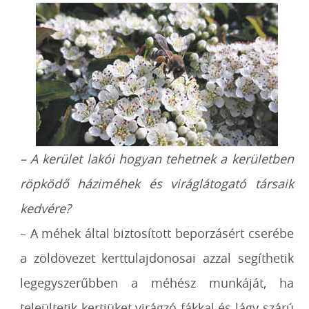
– A kerület lakói hogyan tehetnek a kerületben
röpködő háziméhek és viráglátogató
társaik
kedvére?
– A méhek által biztosított beporzásért cserébe
a zöldövezet kerttulajdonosai azzal
segíthetik
legegyszerűbben a méhész munkáját, ha
teleültetik kertjüket virágzó fákkal
és lágy szárú