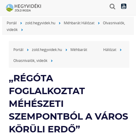
Portál
zold.hegyvidek.hu
Méhbarát Hálózat
Olvasnivalók,
videók
Portál
zold.hegyvidek.hu
Méhbarát Hálózat
Olvasnivalók, videók
„RÉGÓTA
FOGLALKOZTAT
MÉHÉSZETI
SZEMPONTBÓL A VÁROS
KÖRÜLI ERDŐ”