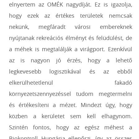
elnyertem az OMÉK nagydíját. Ez is igazolja,
hogy ezek az értékes területek nemcsak
nekünk, megfáradt városi embereknek
nyújtanak rekreációs élményt és felüdülést, de
a méhek is megtalálják a virágport. Ezenkívül
az is nagyon jó érzés, hogy a lehető
legkevesebb logisztikával és az ebből
elkerülhetetlenül fakadó
környezetszennyezéssel tudom megtermelni
és értékesíteni a mézet. Mindezt úgy,
hogy
közben a kerületet sem kell elhagynom.
Szintén fontos, hogy az egész méhest a
Biokontroll Hungária ellenőrzi, így az összes