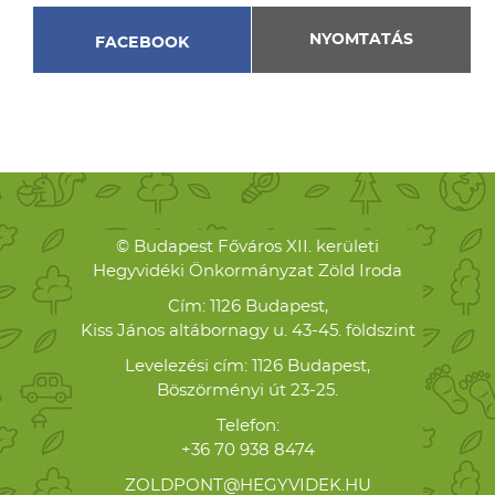
NYOMTATÁS
FACEBOOK
© Budapest Főváros XII. kerületi
Hegyvidéki Önkormányzat Zöld Iroda
Cím: 1126 Budapest,
Kiss János altábornagy u. 43-45. földszint
Levelezési cím: 1126 Budapest,
Böszörményi út 23-25.
Telefon:
+36 70 938 8474
ZOLDPONT@HEGYVIDEK.HU