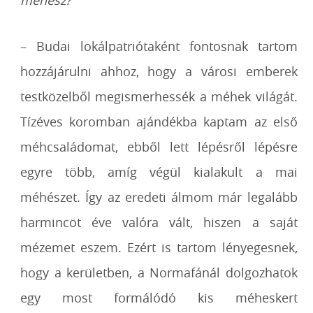
méhész?
– Budai lokálpatriótaként fontosnak tartom
hozzájárulni ahhoz, hogy a városi
emberek
testközelből megismerhessék a méhek világát.
Tízéves koromban ajándékba
kaptam az első
méhcsaládomat, ebből lett lépésről lépésre
egyre több, amíg végül
kialakult a mai
méhészet. Így az eredeti álmom már legalább
harmincöt éve valóra
vált, hiszen a saját
mézemet eszem. Ezért is tartom lényegesnek,
hogy a kerületben, a
Normafánál dolgozhatok
egy most formálódó kis méheskert