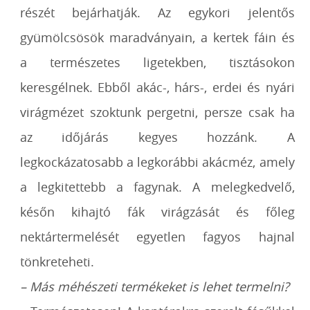
részét bejárhatják. Az egykori jelentős
gyümölcsösök maradványain,
a kertek fáin és
a természetes ligetekben, tisztásokon
keresgélnek. Ebből akác-, hárs-,
erdei és nyári
virágmézet szoktunk pergetni, persze csak ha
az időjárás kegyes
hozzánk. A
legkockázatosabb a legkorábbi akácméz, amely
a legkitettebb a fagynak. A
melegkedvelő,
későn kihajtó fák virágzását és főleg
nektártermelését egyetlen fagyos
hajnal
tönkreteheti.
– Más méhészeti termékeket is lehet termelni?