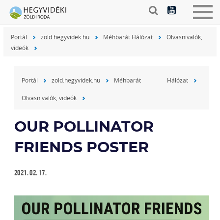
Togg
navig
Portál
zold.hegyvidek.hu
Méhbarát Hálózat
Olvasnivalók,
videók
Portál
zold.hegyvidek.hu
Méhbarát Hálózat
Olvasnivalók, videók
OUR POLLINATOR
FRIENDS POSTER
2021. 02. 17.