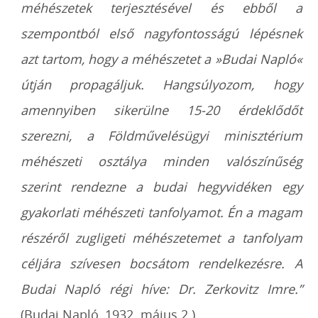
méhészetek terjesztésével és ebből a
szempontból első nagyfontosságú lépésnek
azt tartom, hogy a méhészetet a »Budai Napló«
útján propagáljuk. Hangsúlyozom, hogy
amennyiben sikerülne 15-20 érdeklődőt
szerezni, a Földművelésügyi minisztérium
méhészeti osztálya minden valószínűség
szerint rendezne a budai hegyvidéken egy
gyakorlati méhészeti tanfolyamot. Én a magam
részéről zugligeti méhészetemet a tanfolyam
céljára szívesen bocsátom rendelkezésre. A
Budai Napló régi híve: Dr. Zerkovitz Imre.”
(Budai Napló, 1932. május 2.)