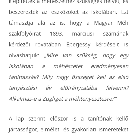
kiépítették a méhészethez szükséges helyet, és
beszerezték az eszközöket az iskolában. Ezt
támasztja alá az is, hogy a Magyar Méh
szakfolyóirat 1893. márciusi számának
kérdezői rovatában Eperjessy kérdéseit is
olvashatjuk:
„Mire van szükség, hogy egy
iskolában a méhészetet eredményesen
taníttassák? Mily nagy összeget kell az első
tenyésztési év előirányzatába felvenni?
Alkalmas-e a Zugliget a méhtenyésztésre?”
A lap szerint először is a tanítónak kellő
jártasságot, elméleti és gyakorlati ismereteket