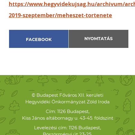
https://www.hegyvidekujsag.hu/archivum/arc
2019-szeptember/meheszet-tortenete
NYOMTATÁS
FACEBOOK
© Budapest Főváros XII. kerületi
Hegyvidéki Önkormányzat Zöld Iroda
Cím: 1126 Budapest,
Kiss János altábornagy u. 43-45. földszint
Levelezési cím: 1126 Budapest,
Böszörményi út 23-25.