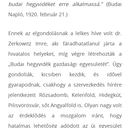
budai hegyvidéket erre alkalmassá.”
(Budai
Napló, 1920. február 21.)
Ennek az elgondolásnak a lelkes híve volt dr.
Zerkowitz Imre, aki fáradhatatlanul járta a
hivatalos helyeket, míg végre létrehozták a
„Budai hegyvidék gazdasági egyesületét”. Úgy
gondolták, kicsiben kezdik, és idővel
gyarapodnak, csakhogy a szervezkedés hírére
jelentkezett Rózsadomb, Kelenföld, Hidegkút,
Pilisvörösvár, sőt Angyalföld is. Olyan nagy volt
az érdeklődés a mozgalom iránt, hogy
hatalmas lehetőség adódott az új egyesület