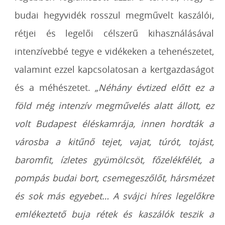
budai hegyvidék rosszul megművelt kaszálói,
rétjei és legelői célszerű kihasználásával
intenzívebbé tegye e vidékeken a tehenészetet,
valamint ezzel kapcsolatosan a kertgazdaságot
és a méhészetet.
„Néhány évtized előtt ez a
föld még intenzív megművelés alatt állott, ez
volt Budapest éléskamrája, innen hordták a
városba a kitűnő tejet, vajat, túrót, tojást,
baromfit, ízletes gyümölcsöt, főzelékfélét, a
pompás budai bort, csemegeszőlőt, hársmézet
és sok más egyebet… A svájci híres legelőkre
emlékeztető buja rétek és kaszálók teszik a