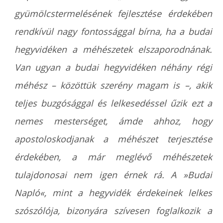
gyümölcstermelésének fejlesztése érdekében
rendkívül nagy fontossággal bírna, ha a budai
hegyvidéken a méhészetek elszaporodnának.
Van ugyan a budai hegyvidéken néhány régi
méhész – közöttük szerény magam is –, akik
teljes buzgósággal és lelkesedéssel űzik ezt a
nemes mesterséget, ámde ahhoz, hogy
apostoloskodjanak a méhészet terjesztése
érdekében, a már meglévő méhészetek
tulajdonosai nem igen érnek rá. A »Budai
Napló«, mint a hegyvidék érdekeinek lelkes
szószólója, bizonyára szívesen foglalkozik a