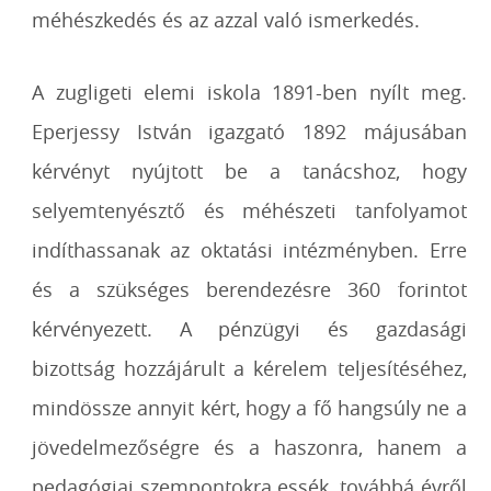
méhészkedés és az azzal való ismerkedés.
A zugligeti elemi iskola 1891-ben nyílt meg.
Eperjessy István igazgató 1892 májusában
kérvényt nyújtott be a tanácshoz, hogy
selyemtenyésztő és méhészeti tanfolyamot
indíthassanak az oktatási intézményben. Erre
és a szükséges berendezésre 360 forintot
kérvényezett. A pénzügyi és gazdasági
bizottság hozzájárult a kérelem teljesítéséhez,
mindössze annyit kért, hogy a fő hangsúly ne a
jövedelmezőségre és a haszonra, hanem a
pedagógiai szempontokra essék, továbbá évről