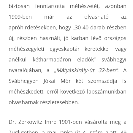
biztosan fenntartotta méhészetét, azonban
1909-ben már az olvasható az
apróhirdetésekben, hogy „30-40 darab részben
új, részben használt, jó karban lévő országos
méhészegyleti egyeskaptár keretekkel vagy
anélkül kétharmadáron eladók” svábhegyi
nyaralójában, a
„Mátyáskirály-út 32-ben”
. A
Svábhegyen Jókai Mór két szomszédja is
méhészkedett, erről következő lapszámunkban
olvashatnak részletesebben.
Dr. Zerkowitz Imre 1901-ben vásárolta meg a
Zugligetben, a mai Janka út 4. szám alatti 49