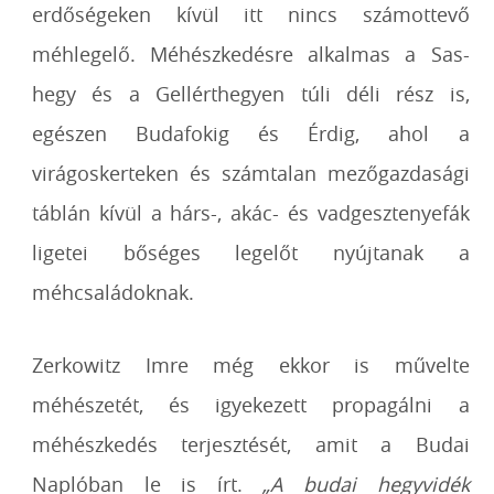
erdőségeken kívül itt nincs számottevő
méhlegelő. Méhészkedésre alkalmas a Sas-
hegy és a Gellérthegyen túli déli rész is,
egészen Budafokig és Érdig, ahol a
virágoskerteken és számtalan mezőgazdasági
táblán kívül a hárs-, akác- és vadgesztenyefák
ligetei bőséges legelőt nyújtanak a
méhcsaládoknak.
Zerkowitz Imre még ekkor is művelte
méhészetét, és igyekezett propagálni a
méhészkedés terjesztését, amit a Budai
Naplóban le is írt.
„A budai hegyvidék