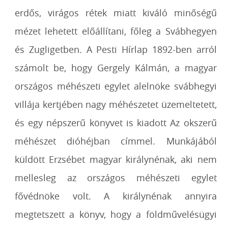
erdős, virágos rétek miatt kiváló minőségű
mézet lehetett előállítani, főleg a Svábhegyen
és Zugligetben. A Pesti Hírlap 1892-ben arról
számolt be, hogy Gergely Kálmán, a magyar
országos méhészeti egylet alelnöke svábhegyi
villája kertjében nagy méhészetet üzemeltetett,
és egy népszerű könyvet is kiadott Az okszerű
méhészet dióhéjban címmel. Munkájából
küldött Erzsébet magyar királynénak, aki nem
mellesleg az országos méhészeti egylet
fővédnöke volt. A királynénak annyira
megtetszett a könyv, hogy a földművelésügyi