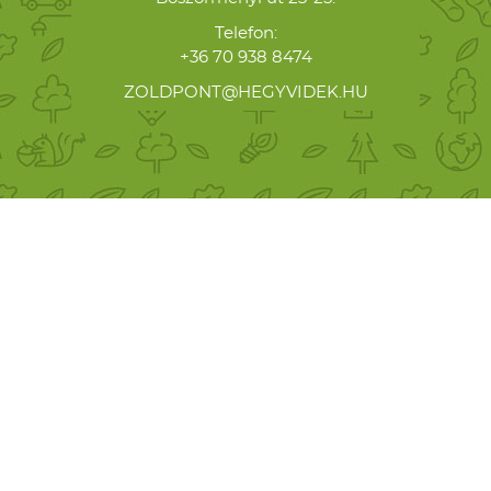
Telefon:
+36 70 938 8474
ZOLDPONT@HEGYVIDEK.HU