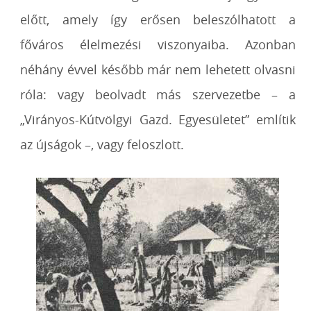
előtt, amely így erősen beleszólhatott a
főváros élelmezési viszonyaiba. Azonban
néhány évvel később már nem lehetett olvasni
róla: vagy beolvadt más szervezetbe – a
„Virányos-Kútvölgyi Gazd. Egyesületet” említik
az újságok –, vagy feloszlott.