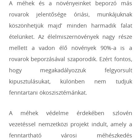
A méhek és a növényeinket beporzó más
rovarok jelentősége óriási, munkájuknak
köszönhetjük majd’ minden harmadik falat
ételünket. Az élelmiszernövények nagy része
mellett a vadon élő növények 90%-a is a
rovarok beporzásával szaporodik. Ezért fontos,
hogy megakadályozzuk felgyorsult
kipusztulásukat, különben nem tudjuk
fenntartani ökoszisztémánkat.
A méhek védelme érdekében szlovén
vezetéssel nemzetközi projekt indult, amely a
fenntartható városi méhészkedés