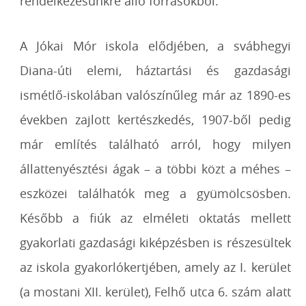
rendelkezésünkre álló forrásokból.
A Jókai Mór iskola elődjében, a svábhegyi
Diana-úti elemi, háztartási és gazdasági
ismétlő-iskolában valószínűleg már az 1890-es
években zajlott kertészkedés, 1907-ből pedig
már említés található arról, hogy milyen
állattenyésztési ágak – a többi közt a méhes –
eszközei találhatók meg a gyümölcsösben.
Később a fiúk az elméleti oktatás mellett
gyakorlati gazdasági kiképzésben is részesültek
az iskola gyakorlókertjében, amely az I. kerület
(a mostani XII. kerület), Felhő utca 6. szám alatt