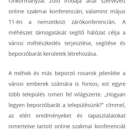
Önkormányzat Zöld Irodája által szervezett
online szakmai konferencián, valamint május
11-én a nemzetközi zárókonferencián. A
méhészet támogatását segítő hálózat célja a
városi méhészkedés terjesztése, segítése és
beporzóbarát kerületek létrehozása.
A méhek és más beporzó rovarok jelenléte a
városi emberek számára is fontos, ezt egyre
több település ismeri fel világszerte. „Hogyan
legyen beporzóbarát a településünk?” címmel,
az elért eredményeket és tapasztalatokat
ismertetve tartott online szakmai konferenciát