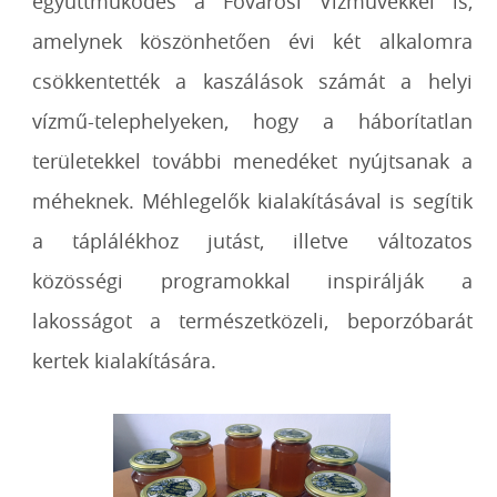
együttműködés a Fővárosi Vízművekkel is,
amelynek köszönhetően évi két alkalomra
csökkentették a kaszálások számát a helyi
vízmű-telephelyeken, hogy a háborítatlan
területekkel további menedéket nyújtsanak a
méheknek. Méhlegelők kialakításával is segítik
a táplálékhoz jutást, illetve változatos
közösségi programokkal inspirálják a
lakosságot a természetközeli, beporzóbarát
kertek kialakítására.