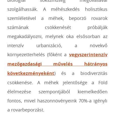
biológiai sokszínűség megóvásával
szolgálhassák. A méhészkedés holisztikus
szemléletével a méhek, beporzó rovarok
számának csökkenését próbálják
megakadályozni, melynek oka elsősorban az
intenzív urbanizáció, a növekvő
környezetterhelés (főként a
vegyszerintenzív
mezőgazdasági művelés hátrányos
következményeként
) és a biodiverzitás
csökkenése. A méhek jelentősége a Föld
élelmezése szempontjából kiemelkedően
fontos, mivel haszonnövényeink 70%-a igényli
a rovarbeporzást.