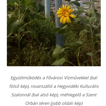
Együttműködés a Fővárosi Vízművekkel (bal
fölső kép), rovarszálló a Hegyvidéki Kulturális
Szalonnál (bal alsó kép), méhlegelő a Szent
Orbán téren (jobb oldali kép)