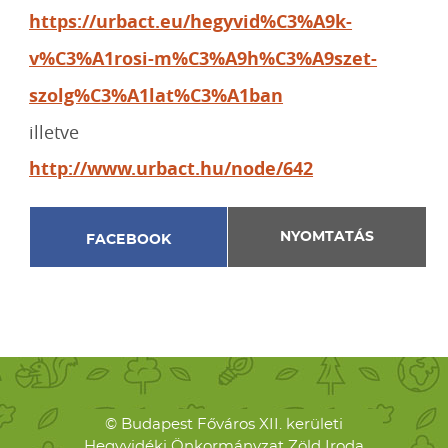
https://urbact.eu/hegyvid%C3%A9k-
v%C3%A1rosi-m%C3%A9h%C3%A9szet-
szolg%C3%A1lat%C3%A1ban
illetve
http://www.urbact.hu/node/642
NYOMTATÁS
FACEBOOK
© Budapest Főváros XII. kerületi
Hegyvidéki Önkormányzat Zöld Iroda