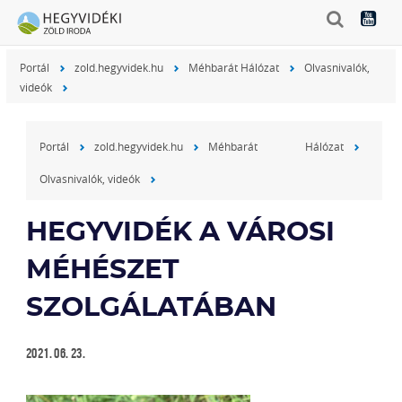
Portál
zold.hegyvidek.hu
Méhbarát Hálózat
Olvasnivalók,
videók
Portál
zold.hegyvidek.hu
Méhbarát Hálózat
Olvasnivalók, videók
HEGYVIDÉK A VÁROSI
MÉHÉSZET
SZOLGÁLATÁBAN
2021. 06. 23.