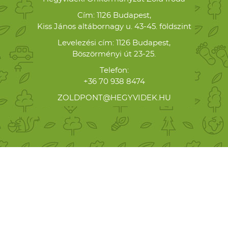
Cím: 1126 Budapest,
Kiss János altábornagy u. 43-45. földszint
Levelezési cím: 1126 Budapest,
Böszörményi út 23-25.
Telefon:
+36 70 938 8474
ZOLDPONT@HEGYVIDEK.HU