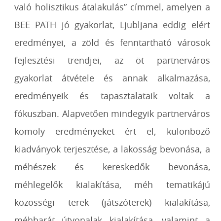
való holisztikus átalakulás” címmel, amelyen a
BEE PATH jó gyakorlat, Ljubljana eddig elért
eredményei, a zöld és fenntartható városok
fejlesztési trendjei, az öt partnerváros
gyakorlat átvétele és annak alkalmazása,
eredményeik és tapasztalataik voltak a
fókuszban. Alapvetően mindegyik partnerváros
komoly eredményeket ért el, különböző
kiadványok terjesztése, a lakosság bevonása, a
méhészek és kereskedők bevonása,
méhlegelők kialakítása, méh tematikájú
közösségi terek (játszóterek) kialakítása,
méhbarát útvonalak kialakítása, valamint a