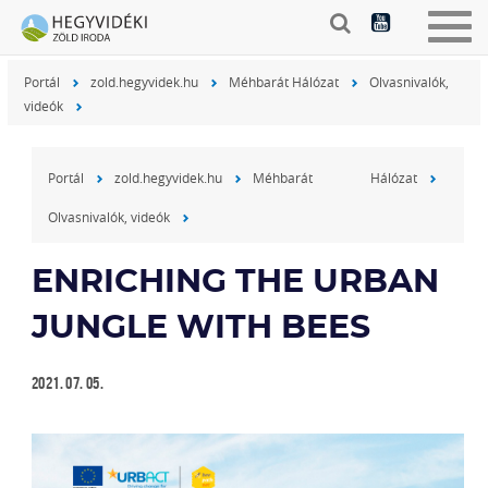
Togg
navig
Portál
zold.hegyvidek.hu
Méhbarát Hálózat
Olvasnivalók,
videók
Portál
zold.hegyvidek.hu
Méhbarát Hálózat
Olvasnivalók, videók
ENRICHING THE URBAN
JUNGLE WITH BEES
2021. 07. 05.