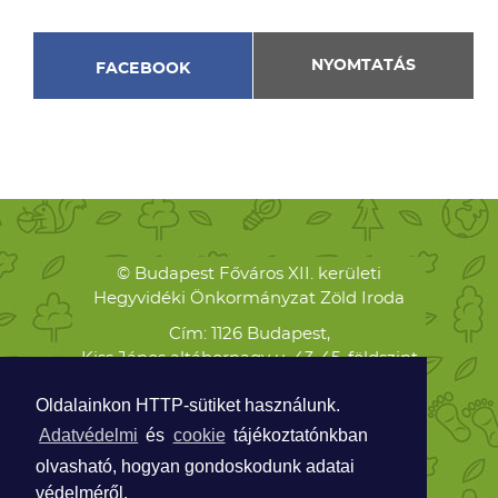
NYOMTATÁS
FACEBOOK
© Budapest Főváros XII. kerületi
Hegyvidéki Önkormányzat Zöld Iroda
Cím: 1126 Budapest,
Kiss János altábornagy u. 43-45. földszint
Levelezési cím: 1126 Budapest,
Oldalainkon HTTP-sütiket használunk.
Böszörményi út 23-25.
Adatvédelmi
és
cookie
tájékoztatónkban
Telefon:
olvasható, hogyan gondoskodunk adatai
+36 70 938 8474
védelméről.