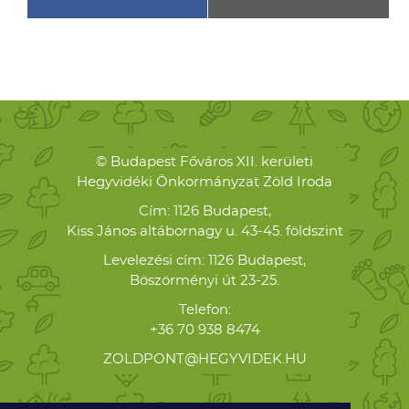
© Budapest Főváros XII. kerületi
Hegyvidéki Önkormányzat Zöld Iroda
Cím: 1126 Budapest,
Kiss János altábornagy u. 43-45. földszint
Levelezési cím: 1126 Budapest,
Böszörményi út 23-25.
Telefon:
+36 70 938 8474
ZOLDPONT@HEGYVIDEK.HU