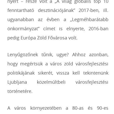
nyert – része volt a „A világ globális top 10
fenntartható desztinációjának” 2017-ben, ill.
ugyanabban az évben a „Legméhbarátabb
önkormányzat” címet is elnyerte, 2016-ban
pedig Európa Zöld Fővárosa volt.
Lenyűgözőnek tűnik, ugye? Ahhoz azonban,
hogy megértsük a város zöld városfejlesztési
politikájának sikerét, vissza kell tekintenünk
Ljubljana közelmúltbeli városfejlesztési
történetére.
A város környezetében a 80-as és 90-es