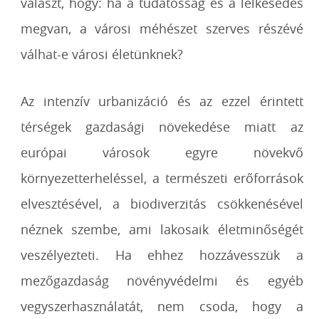
választ, hogy: ha a tudatosság és a lelkesedés
megvan, a városi méhészet szerves részévé
válhat-e városi életünknek?
Az intenzív urbanizáció és az ezzel érintett
térségek gazdasági növekedése miatt az
európai városok egyre növekvő
környezetterheléssel, a természeti erőforrások
elvesztésével, a biodiverzitás csökkenésével
néznek szembe, ami lakosaik életminőségét
veszélyezteti. Ha ehhez hozzávesszük a
mezőgazdaság növényvédelmi és egyéb
vegyszerhasználatát, nem csoda, hogy a