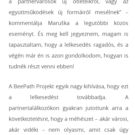
a partnervárosok új ötleteikről, vagy az
együttműködések új formáiról mesélnek” –
kommentálja Maruška a legutóbbi közös
eseményt. És meg kell jegyeznem, magam is
tapasztaltam, hogy a lelkesedés ragadós, és a
végén már én is azon gondolkodom, hogyan is
tudnék részt venni ebben!
A BeePath Projekt egyik nagy kihívása, hogy ezt
a lelkesedést továbbadja. A
partnertalálkozókon gyakran jutottunk arra a
következtetésre, hogy a méhészet – akár városi,
akár vidéki – nem olyasmi, amit csak úgy