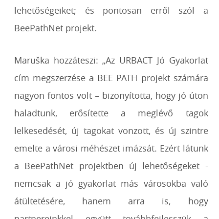
lehetőségeiket; és pontosan erről szól a
BeePathNet projekt.
Maruška hozzáteszi: „Az URBACT Jó Gyakorlat
cím megszerzése a BEE PATH projekt számára
nagyon fontos volt – bizonyította, hogy jó úton
haladtunk, erősítette a meglévő tagok
lelkesedését, új tagokat vonzott, és új szintre
emelte a városi méhészet imázsát. Ezért látunk
a BeePathNet projektben új lehetőségeket -
nemcsak a jó gyakorlat más városokba való
átültetésére, hanem arra is, hogy
partnereinkkel együtt továbbfejlesszük a