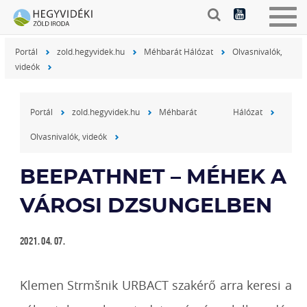
Togg
navig
Portál
zold.hegyvidek.hu
Méhbarát Hálózat
Olvasnivalók,
videók
Portál
zold.hegyvidek.hu
Méhbarát Hálózat
Olvasnivalók, videók
BEEPATHNET – MÉHEK A
VÁROSI DZSUNGELBEN
2021. 04. 07.
Klemen Strmšnik URBACT szakérő arra keresi a