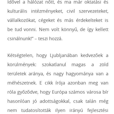
Idővel a hálózat nőtt, és ma már oktatási és
kulturális intézményeket, civil szervezeteket,
vállalkozókat, cégeket és más érdekelteket is
be tud vonni. Nem volt könnyű, de így kellett
csinálnunk!” – teszi hozzá.
Kétségtelen, hogy Ljubljanában kedvezőek a
körülmények: szokatlanul magas a zöld
területek aránya, és nagy hagyománya van a
méhészetnek. E cikk írója azonban meg van
róla győződve, hogy Európa számos városa bír
hasonlóan jó adottságokkal, csak talán még
nem tudatosították ilyen irányú fejlesztési