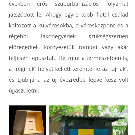
években erős szuburbanizációs folyamat
játszódott le. Ahogy egyre több fiatal család
költözött a külvárosokba, a városközpont és a
régebbi lakónegyedek szükségszerűen
elöregedtek, környezetük romlott vagy akár
teljesen lepusztult. De, mint a természetben is,
a „réginek” helyet kellett teremtenie az „újnak”,
és Ljubljana az új évezredbe lépve kész volt
újjászületni.