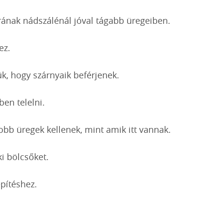
rának nádszálénál jóval tágabb üregeiben.
ez.
k, hogy szárnyaik beférjenek.
ben telelni.
obb üregek kellenek, mint amik itt vannak.
i bölcsőket.
pítéshez.