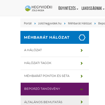
Ügyintézés
Lakosságnak
Portál
zold.hegyvidek.hu
Méhbarát Hálózat
Bepo
MÉHBARÁT HÁLÓZAT
A HÁLÓZAT
HÁLÓZATI TAGOK
MÉHBARÁT PONTOK ÉS SÉTA
BEPORZÓ TANÖSVÉNY
ÁLTALÁNOS BEMUTATÁS