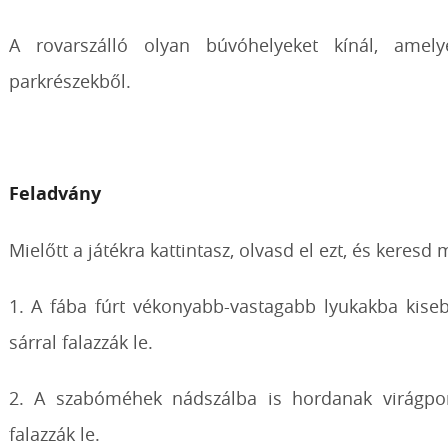
A rovarszálló olyan búvóhelyeket kínál, amel
parkrészekből.
Feladvány
Mielőtt a játékra kattintasz, olvasd el ezt, és keresd
1. A fába fúrt vékonyabb-vastagabb lyukakba kiseb
sárral falazzák le.
2. A szabóméhek nádszálba is hordanak virágport
falazzák le.