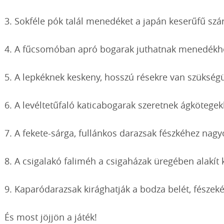
3. Sokféle pók talál menedéket a japán keserűfű szá
4. A fűcsomóban apró bogarak juthatnak menedékh
5. A lepkéknek keskeny, hosszú résekre van szükségü
6. A levéltetűfaló katicabogarak szeretnek ágkötegek
7. A fekete-sárga, fullánkos darazsak fészkéhez nagy
8. A csigalakó faliméh a csigaházak üregében alakít k
9. Kaparódarazsak kirághatják a bodza belét, fészeké
És most jöjjön a játék!