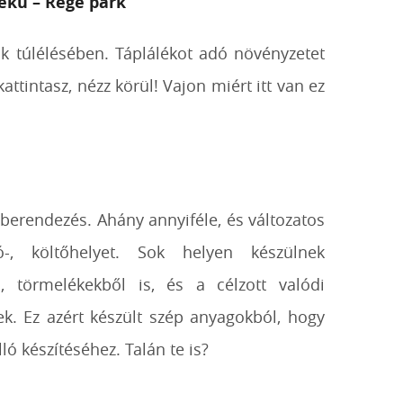
ekű – Rege park
 túlélésében. Táplálékot adó növényzetet
ttintasz, nézz körül! Vajon miért itt van ez
 berendezés. Ahány annyiféle, és változatos
ó-, költőhelyet. Sok helyen készülnek
l, törmelékekből is, és a célzott valódi
k. Ez azért készült szép anyagokból, hogy
ó készítéséhez. Talán te is?