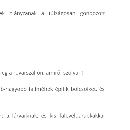
yek hiányzanak a túlságosan gondozott
 meg a rovarszállón, amiről szó van!
b-nagyobb faliméhek építik bölcsőiket, és
 a lárváiknak, és kis falevéldarabkákkal