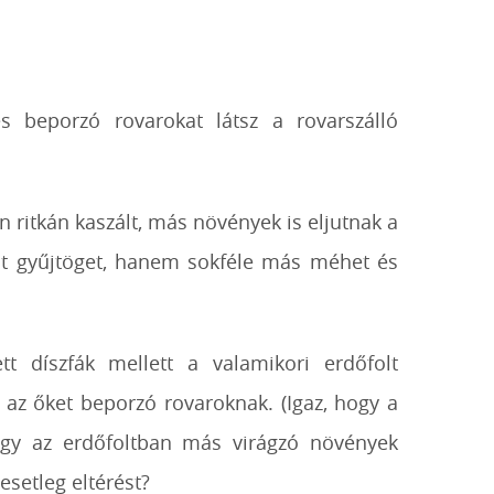
 beporzó rovarokat látsz a rovarszálló
ritkán kaszált, más növények is eljutnak a
int gyűjtöget, hanem sokféle más méhet és
tt díszfák mellett a valamikori erdőfolt
 az őket beporzó rovaroknak. (Igaz, hogy a
hogy az erdőfoltban más virágzó növények
esetleg eltérést?