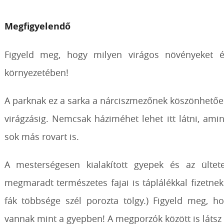
Megfigyelendő
Figyeld meg, hogy milyen virágos növényeket és
környezetében!
A parknak ez a sarka a nárciszmezőnek köszönhetően 
virágzásig. Nemcsak háziméhet lehet itt látni, am
sok más rovart is.
A mesterségesen kialakított gyepek és az ültete
megmaradt természetes fajai is táplálékkal fizetnek
fák többsége szél porozta tölgy.) Figyeld meg, 
vannak mint a gyepben! A megporzók között is látsz 