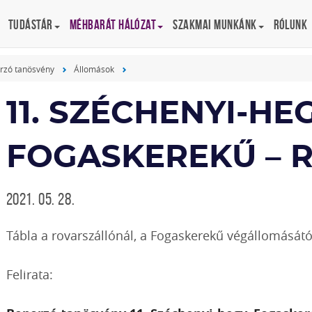
Tudástár
Méhbarát Hálózat
Szakmai munkánk
Rólunk
rzó tanösvény
Állomások
11. SZÉCHENYI-HEG
FOGASKEREKŰ – 
2021. 05. 28.
Tábla a rovarszállónál, a Fogaskerekű végállomásától
Felirata: