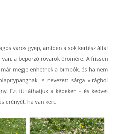
agos város gyep, amiben a sok kertész által
 van, a beporzó rovarok örömére. A frissen
án már megjelenhetnek a bimbók, és ha nem
lapitypangnak is nevezett sárga virágból
ény. Ezt itt láthatjuk a képeken – és kedvet
s erényét, ha van kert.