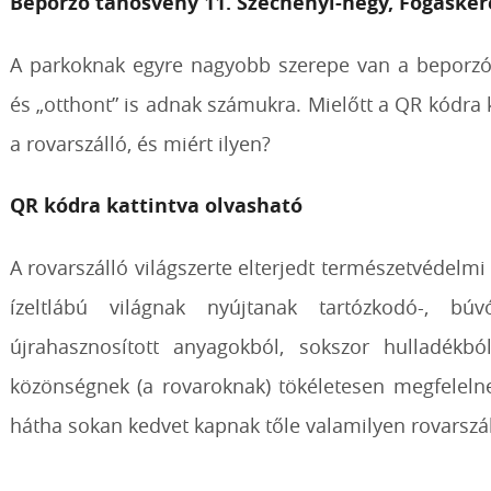
Beporzó tanösvény 11. Széchenyi-hegy, Fogasker
A parkoknak egyre nagyobb szerepe van a beporzók
és „otthont” is adnak számukra. Mielőtt a QR kódra ka
a rovarszálló, és miért ilyen?
QR kódra kattintva olvasható
A rovarszálló világszerte elterjedt természetvédelmi
ízeltlábú világnak nyújtanak tartózkodó-, búv
újrahasznosított anyagokból, sokszor hulladékbó
közönségnek (a rovaroknak) tökéletesen megfelelne
hátha sokan kedvet kapnak tőle valamilyen rovarszáll