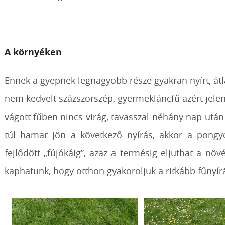
A környéken
Ennek a gyepnek legnagyobb része gyakran nyírt, átl
nem kedvelt százszorszép, gyermekláncfű azért jelen
vágott fűben nincs virág, tavasszal néhány nap ut
túl hamar jön a következő nyírás, akkor a pongyo
fejlődött „fújókáig”, azaz a termésig eljuthat a növ
kaphatunk, hogy otthon gyakoroljuk a ritkább fűnyírá