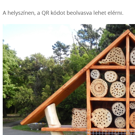
A helyszínen, a QR kódot beolvasva lehet elérni.