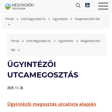
Togg
navig
Portál
zold.hegyvidek.hu
Ügyintézés
Magánterületi fák
Portál
zold.hegyvidek.hu
Ügyintézés
Magánterületi
fák
ÜGYINTÉZŐI
UTCAMEGOSZTÁS
2025. 11. 28.
Ügyintézői megosztás utcalista alapján