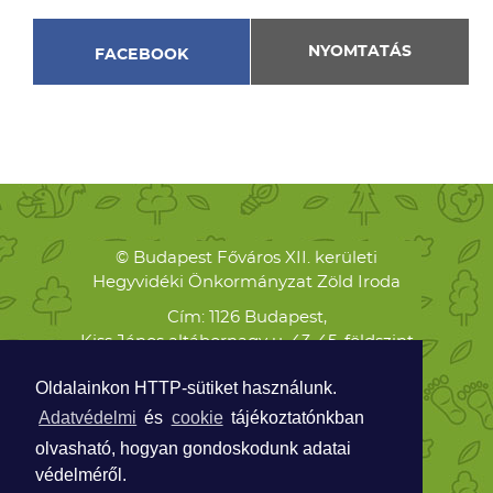
NYOMTATÁS
FACEBOOK
© Budapest Főváros XII. kerületi
Hegyvidéki Önkormányzat Zöld Iroda
Cím: 1126 Budapest,
Kiss János altábornagy u. 43-45. földszint
Levelezési cím: 1126 Budapest,
Oldalainkon HTTP-sütiket használunk.
Böszörményi út 23-25.
Adatvédelmi
és
cookie
tájékoztatónkban
Telefon:
olvasható, hogyan gondoskodunk adatai
+36 70 938 8474
védelméről.