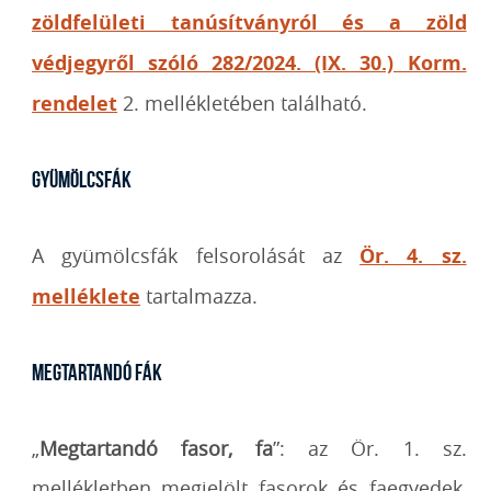
zöldfelületi tanúsítványról és a zöld
védjegyről szóló 282/2024. (IX. 30.) Korm.
rendelet
2. mellékletében
található.
Gyümölcsfák
A gyümölcsfák felsorolását az
Ör. 4. sz.
melléklete
tartalmazza.
Megtartandó fák
„
Megtartandó fasor, fa
”: az Ör. 1. sz.
mellékletben megjelölt fasorok és faegyedek,