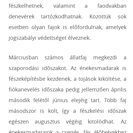
fészkelhetnek, valamint a faodvakban
denevérek tartózkodhatnak. Közöttük sok
esetben olyan fajok is előfordulnak, amelyek
jogszabályi védettséget élveznek.
Márciusban számos állatfaj megkezdi a
szaporodási időszakot. Az énekesmadarak is
fészeképítésbe kezdenek, a tojások kiköltése, a
fiókanevelés időszaka pedig jellemzően április
második felétől június elejéig tart. Több faj
másodszor is költ, így a fészkelési időszak
egészen augusztus végéig kitolódhat. Az
énekesmadaraink a cserjés, fás élőhelyekhez