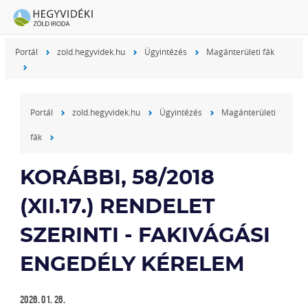
Portál
zold.hegyvidek.hu
Ügyintézés
Magánterületi fák
Portál
zold.hegyvidek.hu
Ügyintézés
Magánterületi
fák
KORÁBBI, 58/2018
(XII.17.) RENDELET
SZERINTI - FAKIVÁGÁSI
ENGEDÉLY KÉRELEM
2026. 01. 26.