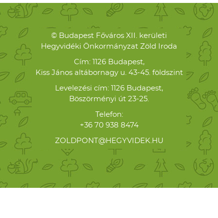
© Budapest Főváros XII. kerületi
Hegyvidéki Önkormányzat Zöld Iroda
Cím: 1126 Budapest,
Kiss János altábornagy u. 43-45. földszint
Levelezési cím: 1126 Budapest,
Böszörményi út 23-25.
Telefon:
+36 70 938 8474
ZOLDPONT@HEGYVIDEK.HU