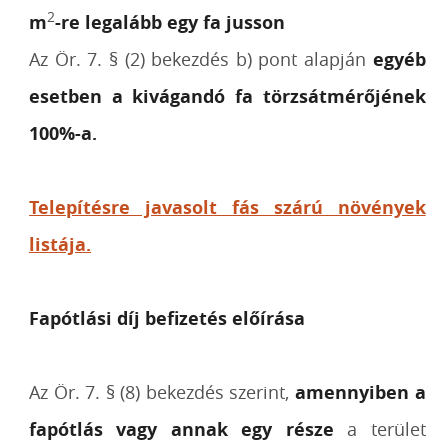
2
m
-re legalább egy fa jusson
Az Ör. 7. § (2) bekezdés b) pont alapján
egyéb
esetben a kivágandó fa törzsátmérőjének
100%-a.
Telepítésre javasolt fás szárú növények
listája.
Fapótlási díj befizetés előírása
Az Ör. 7. § (8) bekezdés szerint,
amennyiben a
fapótlás vagy annak egy része
a terület