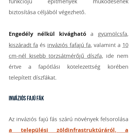
funkciójú építmények működésének
biztosítása céljából végezhető.
Engedély nélkül kivágható
a
gyümölcsfa
,
kiszáradt fa
és
inváziós fafajú fa
, valamint a
10
cm-nél kisebb törzsátmérőjű díszfa,
ide nem
értve a fapótlási kötelezettség körében
telepített díszfákat
.
Inváziós fajú fák
Az inváziós fajú fás szárú növények felsorolása
a települési zöldinfrastruktúráról, a