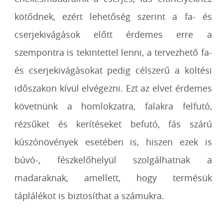
kötődnek, ezért lehetőség szerint a fa- és
cserjekivágások előtt érdemes erre a
szempontra is tekintettel lenni, a tervezhető fa-
és cserjekivágásokat pedig célszerű a költési
időszakon kívül elvégezni. Ezt az elvet érdemes
követnünk a homlokzatra, falakra felfutó,
rézsűket és kerítéseket befutó, fás szárú
kúszónövények esetében is, hiszen ezek is
búvó-, fészkelőhelyül szolgálhatnak a
madaraknak, amellett, hogy termésük
táplálékot is biztosíthat a számukra.