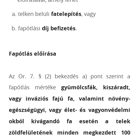
telken belüli
fatelepítés
, vagy
fapótlási
díj befizetés
.
Fapótlás előírása
Az Ör. 7. § (2) bekezdés a) pont szerint a
fapótlás mértéke
gyümölcsfák, kiszáradt,
vagy inváziós fajú fa, valamint növény-
egészségügyi, vagy élet- és vagyonvédelmi
okból kivágandó fa esetén a telek
zöldfelületének minden megkezdett 100