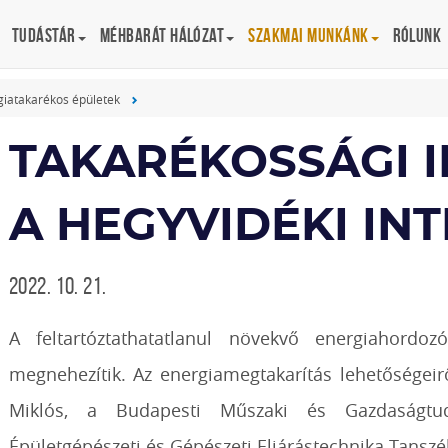
Tudástár
Méhbarát Hálózat
Szakmai munkánk
Rólunk
giatakarékos épületek
TAKARÉKOSSÁGI 
A HEGYVIDÉKI I
2022. 10. 21.
A feltartóztathatatlanul növekvő energiahordo
megnehezítik. Az energiamegtakarítás lehetőségeir
Miklós, a Budapesti Műszaki és Gazdaságtu
Épületgépészeti és Gépészeti Eljárástechnika Tansz