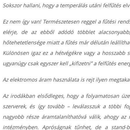
Sokszor hallani, hogy a temperálás utáni felfűtés elv
Ez nem így van! Természetesen reggel a fűtési rends
elérje, de az ebből adódó többlet alacsonyabb
hőtehetetlensége miatt a fűtés már délután leállíth
Különösen igaz ez a hétvégékre vagy a hosszabb s
ugyanúgy csak egyszer kell „kifizetni” a felfűtés ener
Az elektromos áram használata is rejt ilyen megtakar
Az irodákban elsődleges, hogy a folyamatosan üze
szerverek, és így tovább – leválasszuk a többi fog
nagyobb része áramtalaníthatóvá válik, ahogy az 
intézményben. Apróságnak tűnhet, de a stand-