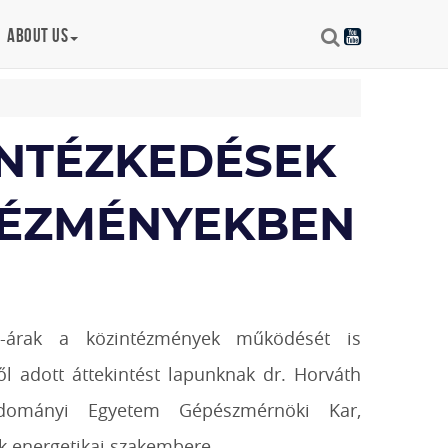
About us
INTÉZKEDÉSEK
NTÉZMÉNYEKBEN
zó-árak a közintézmények működését is
ől adott áttekintést lapunknak dr. Horváth
dományi Egyetem Gépészmérnöki Kar,
ék energetikai szakembere.