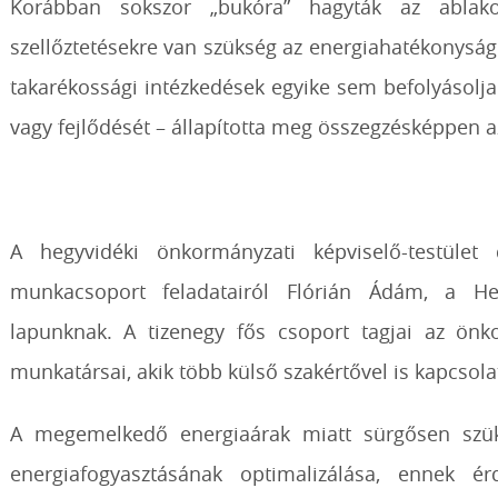
Korábban sokszor „bukóra” hagyták az ablako
szellőztetésekre van szükség az energiahatékonysá
takarékossági intézkedések egyike sem befolyásolj
vagy fejlődését – állapította meg összegzésképpen 
A hegyvidéki önkormányzati képviselő-testület 
munkacsoport feladatairól Flórián Ádám, a He
lapunknak. A tizenegy fős csoport tagjai az önko
munkatársai, akik több külső szakértővel is kapcsola
A megemelkedő energiaárak miatt sürgősen szüks
energiafogyasztásának optimalizálása, ennek 