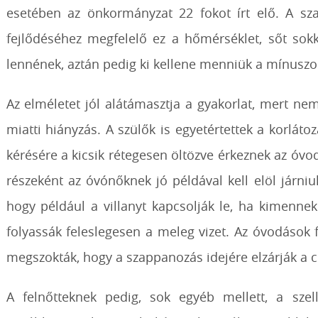
esetében az önkormányzat 22 fokot írt elő. A sz
fejlődéséhez megfelelő ez a hőmérséklet, sőt sokk
lennének, aztán pedig ki kellene menniük a mínuszo
Az elméletet jól alátámasztja a gyakorlat, mert ne
miatti hiányzás. A szülők is egyetértettek a korl
kérésére a kicsik rétegesen öltözve érkeznek az óvo
részeként az óvónőknek jó példával kell elöl járniu
hogy például a villanyt kapcsolják le, ha kimenn
folyassák feleslegesen a meleg vizet. Az óvodások
megszokták, hogy a szappanozás idejére elzárják a c
A felnőtteknek pedig, sok egyéb mellett, a szell