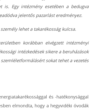
t is. Egy intézmény esetében a bedugva
zeadódva jelentős pazarlást eredményez.
személy lehet a takarékosság kulcsa.
erületben korábban elvégzett intézményi
rékossági intézkedések sikere a beruházások
 szemléletformálásért sokat tehet a vezetés
energiatakarékossággal és -hatékonysággal
gésben elmondta, hogy a hegyvidéki óvodák