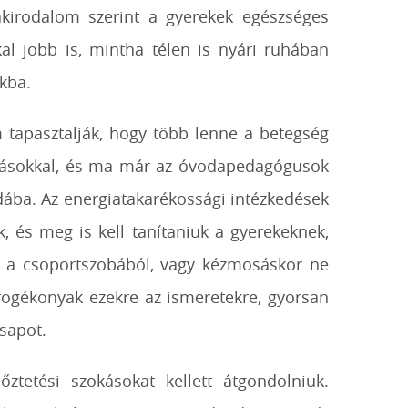
akirodalom szerint a gyerekek egészséges
al jobb is, mintha télen is nyári ruhában
kba.
m tapasztalják, hogy több lenne a betegség
átozásokkal, és ma már az óvodapedagógusok
dába. Az energiatakarékossági intézkedések
k, és meg is kell tanítaniuk a gyerekeknek,
ek a csoportszobából, vagy kézmosáskor ne
 fogékonyak ezekre az ismeretekre, gyorsan
sapot.
őztetési szokásokat kellett átgondolniuk.