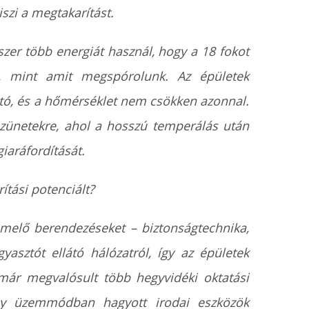
iszi a megtakarítást.
zer több energiát használ, hogy a 18 fokot
, mint amit megspórolunk. Az épületek
ató, és a hőmérséklet nem csökken azonnal.
zünetekre, ahol a hosszú temperálás után
giaráfordítását.
ítási potenciált?
melő berendezéseket – biztonságtechnika,
yasztót ellátó hálózatról, így az épületek
már megvalósult több hegyvidéki oktatási
by üzemmódban hagyott irodai eszközök