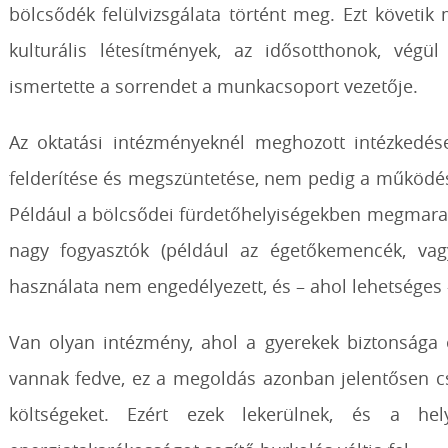
bölcsődék felülvizsgálata történt meg. Ezt követik
kulturális létesítmények, az idősotthonok, végü
ismertette a sorrendet a munkacsoport vezetője.
Az oktatási intézményeknél meghozott intézkedés
felderítése és megszüntetése, nem pedig a működés
Például a bölcsődei fürdetőhelyiségekben megmara
nagy fogyasztók (például az égetőkemencék, vag
használata nem engedélyezett, és – ahol lehetséges –
Van olyan intézmény, ahol a gyerekek biztonsága 
vannak fedve, ez a megoldás azonban jelentősen cs
költségeket. Ezért ezek lekerülnek, és a he