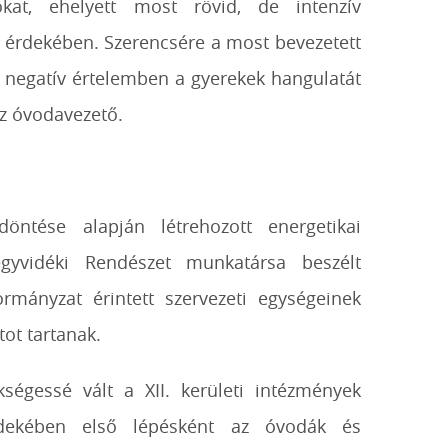
kat, ehelyett most rövid, de intenzív
g érdekében. Szerencsére a most bevezetett
a negatív értelemben a gyerekek hangulatát
az óvodavezető.
döntése alapján létrehozott energetikai
gyvidéki Rendészet munkatársa beszélt
rmányzat érintett szervezeti egységeinek
tot tartanak.
égessé vált a XII. kerületi intézmények
érdekében első lépésként az óvodák és