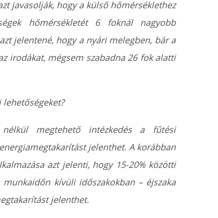
zt javasolják, hogy a külső hőmérséklethez
iségek hőmérsékletét 6 foknál nagyobb
azt jelentené, hogy a nyári melegben, bár a
az irodákat, mégsem szabadna 26 fok alatti
i lehetőségeket?
nélkül megtehető intézkedés a fűtési
energiamegtakarítást jelenthet. A korábban
kalmazása azt jelenti, hogy 15-20% közötti
 munkaidőn kívüli időszakokban – éjszaka
gtakarítást jelenthet.