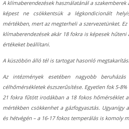
A klímaberendezések használatánál a szakemberek a
képest ne csökkentsük a légkondicionált hely
mértékben, mert az megterheli a szervezetünket. Ez 
klímaberendezések akár 18 fokra is képesek hűteni 
értékeket beállítani.
A küszöbön álló tél is tartogat hasonló megtakarítás
Az intézmények esetében nagyobb beruházás 
célhőmérsékletek észszerűsítése. Egyetlen fok 5-8% 
21 fokra fűtött irodákban a 18 fokos hőmérséklet al
mértékben csökkenhet a gázfogyasztás. Ugyanígy a
és hétvégén – a 16-17 fokos temperálás is komoly me