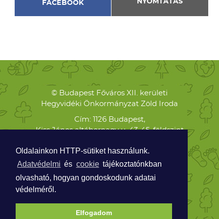
NYOMTATÁS
FACEBOOK
© Budapest Főváros XII. kerületi
Hegyvidéki Önkormányzat Zöld Iroda
Cím: 1126 Budapest,
Kiss János altábornagy u. 43-45. földszint
Levelezési cím: 1126 Budapest,
Oldalainkon HTTP-sütiket használunk.
Böszörményi út 23-25.
Adatvédelmi
és
cookie
tájékoztatónkban
Telefon:
olvasható, hogyan gondoskodunk adatai
+36 70 938 8474
védelméről.
ZOLDPONT@HEGYVIDEK.HU
Elfogadom