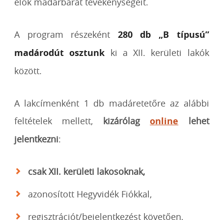
élők madárbarát tevékenységeit.
A program részeként
280 db „B típusú”
madárodút osztunk
ki a XII. kerületi lakók
között.
A lakcímenként 1 db madáretetőre az alábbi
feltételek mellett,
kizárólag
online
lehet
jelentkezni
:
csak XII. kerületi lakosoknak,
azonosított Hegyvidék Fiókkal,
regisztrációt/bejelentkezést követően,