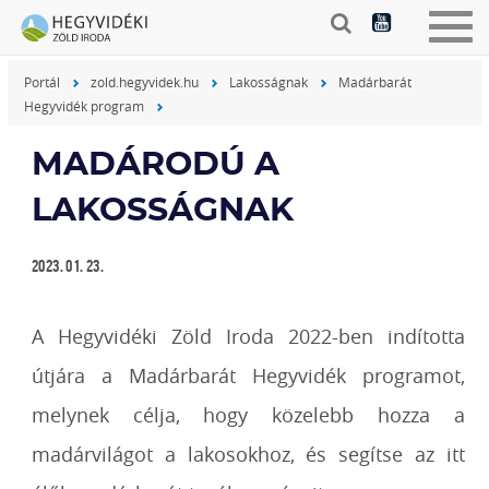
Togg
navig
Portál
zold.hegyvidek.hu
Lakosságnak
Madárbarát
Hegyvidék program
MADÁRODÚ A
LAKOSSÁGNAK
2023. 01. 23.
A Hegyvidéki Zöld Iroda 2022-ben indította
útjára a Madárbarát Hegyvidék programot,
melynek célja, hogy közelebb hozza a
madárvilágot a lakosokhoz, és segítse az itt