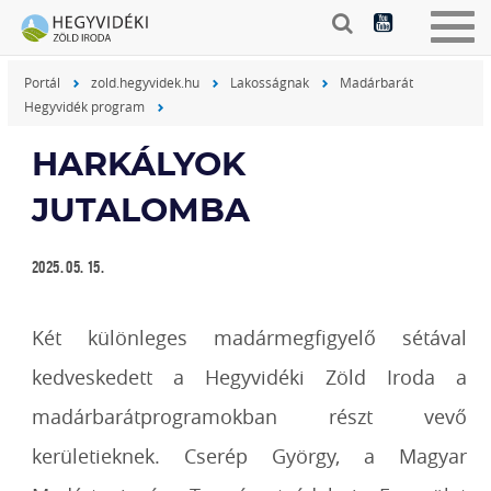
Togg
navig
Portál
zold.hegyvidek.hu
Lakosságnak
Madárbarát
Hegyvidék program
HARKÁLYOK
JUTALOMBA
2025. 05. 15.
Két különleges madármegfigyelő sétával
kedveskedett a Hegyvidéki Zöld Iroda a
madárbarátprogramokban részt vevő
kerületieknek. Cserép György, a Magyar