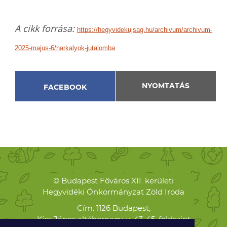
A cikk forrása:
https://hegyvidekujsag.hu/archivum/archivum-
2025-majus-6/harkalyok-jutalomba
NYOMTATÁS
FACEBOOK
© Budapest Főváros XII. kerületi
Hegyvidéki Önkormányzat Zöld Iroda
Cím: 1126 Budapest,
Kiss János altábornagy u. 43-45. földszint