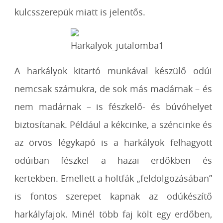
kulcsszerepük miatt is jelentős.
A harkályok kitartó munkával készülő odúi
nemcsak számukra, de sok más madárnak – és
nem madárnak – is fészkelő- és búvóhelyet
biztosítanak. Például a kékcinke, a széncinke és
az örvös légykapó is a harkályok felhagyott
odúiban fészkel a hazai erdőkben és
kertekben. Emellett a holtfák „feldolgozásában”
is fontos szerepet kapnak az odúkészítő
harkályfajok. Minél több faj költ egy erdőben,