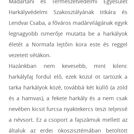
Madártani és Természetvédelmi Egyesület
Harkályvédelmi Szakosztályának titkára és
Lendvai Csaba, a főváros madárvilágának egyik
legnagyobb ismerője mutatta be a harkályok
életét a Normafa lejtőin kora este és reggel
vezetett sétákon.
Hazánkban nem kevesebb, mint kilenc
harkályfaj fordul elő, ezek közül öt tartozik a
tarka harkályok közé, továbbá két küllő (a zöld
és a hamvas), a fekete harkály és a nem csak
nevében kicsit furcsa nyaktekercs teszi teljessé
a névsort. Ez a csoport a fajszámuk mellett az
általuk az erdei ökoszisztémában betöltött