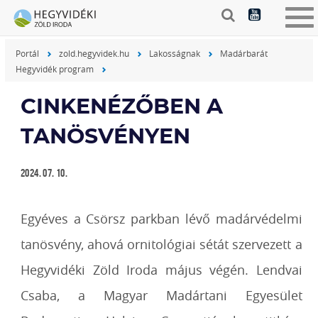
Tog
nav
Portál
zold.hegyvidek.hu
Lakosságnak
Madárbarát
Hegyvidék program
CINKENÉZŐBEN A
TANÖSVÉNYEN
2024. 07. 10.
Egyéves a Csörsz parkban lévő madárvédelmi
tanösvény, ahová ornitológiai sétát szervezett a
Hegyvidéki Zöld Iroda május végén. Lendvai
Csaba, a Magyar Madártani Egyesület