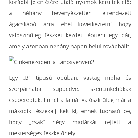
korábbi jelenlétére utaló nyomok kerültek elő:
a néhány hevenyészetten elrendezett
ágacskából arra lehet következtetni, hogy
valószínűleg fészket kezdett építeni egy pár,
amely azonban néhány napon belül továbbállt.
Egy „B” típusú odúban, vastag moha és
szőrpárnába süppedve, széncinkefiókák
cseperedtek. Ennél a fajnál valószínűleg már a
második fészekalj kelt ki, ennek tudható be,
hogy „csak” négy madárkát rejtett a
mesterséges fészkelőhely.