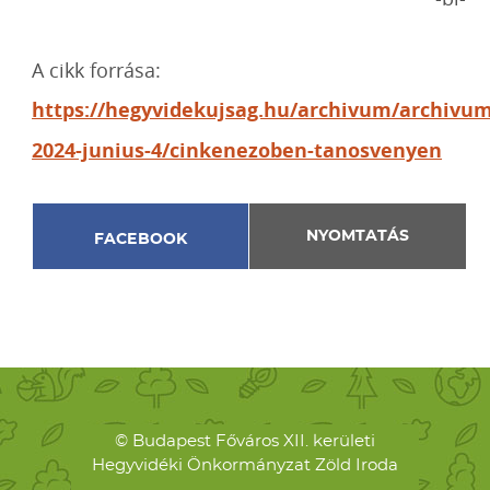
A cikk forrása:
https://hegyvidekujsag.hu/archivum/archivum
2024-junius-4/cinkenezoben-tanosvenyen
NYOMTATÁS
FACEBOOK
© Budapest Főváros XII. kerületi
Hegyvidéki Önkormányzat Zöld Iroda