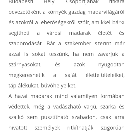
Budapesti Helyi Csoportjának titkára
bevezetőként a környék gazdag madárvilágáról
és azokról a lehetőségekről szólt, amikkel bárki
segítheti a városi madarak életét és
szaporodását. Bár a szakember szerint már
azzal is sokat teszünk, ha nem zavarjuk a
szárnyasokat, és azok nyugodtan
megkereshetik a saját életfeltételeiket,
táplálékukat, búvóhelyeiket.
A hazai madarak mind valamilyen formában
védettek, még a vadászható varjú, szarka és
szajkó sem pusztítható szabadon, csak arra
hivatott személyek ritkíthatják szigorúan