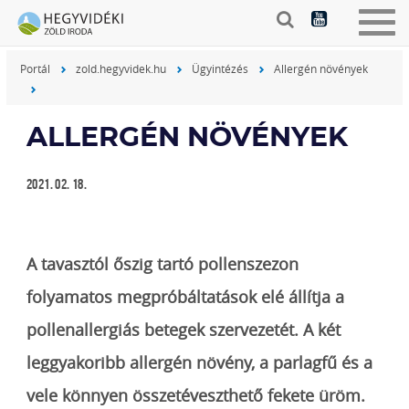
Togg
navig
Portál
zold.hegyvidek.hu
Ügyintézés
Allergén növények
ALLERGÉN NÖVÉNYEK
2021. 02. 18.
A tavasztól őszig tartó pollenszezon
folyamatos megpróbáltatások elé állítja a
pollenallergiás betegek szervezetét. A két
leggyakoribb allergén növény, a parlagfű és a
vele könnyen összetéveszthető fekete üröm.