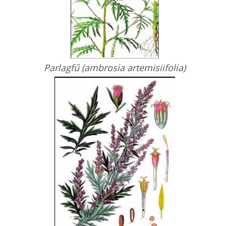
Parlagfű (ambrosia artemisiifolia)