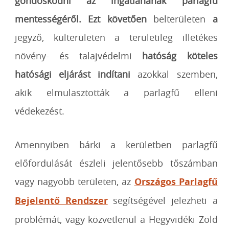
gondoskodni az ingatlanának parlagfű
mentességéről.
Ezt követően
belterületen
a
jegyző, külterületen a területileg illetékes
növény- és talajvédelmi
hatóság köteles
hatósági eljárást indítani
azokkal szemben,
akik elmulasztották a parlagfű elleni
védekezést.
Amennyiben bárki a kerületben parlagfű
előfordulását észleli jelentősebb tőszámban
vagy nagyobb területen, az
Országos Parlagfű
Bejelentő Rendszer
segítségével jelezheti a
problémát, vagy közvetlenül a Hegyvidéki Zöld